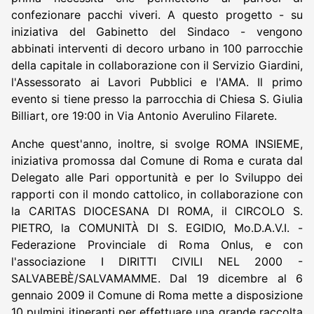
confezionare pacchi viveri. A questo progetto - su
iniziativa del Gabinetto del Sindaco - vengono
abbinati interventi di decoro urbano in 100 parrocchie
della capitale in collaborazione con il Servizio Giardini,
l'Assessorato ai Lavori Pubblici e l'AMA. Il primo
evento si tiene presso la parrocchia di Chiesa S. Giulia
Billiart, ore 19:00 in Via Antonio Averulino Filarete.
Anche quest'anno, inoltre, si svolge ROMA INSIEME,
iniziativa promossa dal Comune di Roma e curata dal
Delegato alle Pari opportunità e per lo Sviluppo dei
rapporti con il mondo cattolico, in collaborazione con
la CARITAS DIOCESANA DI ROMA, il CIRCOLO S.
PIETRO, la COMUNITÀ DI S. EGIDIO, Mo.D.A.V.I. -
Federazione Provinciale di Roma Onlus, e con
l'associazione I DIRITTI CIVILI NEL 2000 -
SALVABEBÈ/SALVAMAMME. Dal 19 dicembre al 6
gennaio 2009 il Comune di Roma mette a disposizione
10 pulmini itineranti per effettuare una grande raccolta