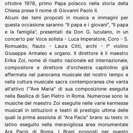
ottobre 1978, primo Papa polacco nella storia della
Chiesa prese il nome di Giovanni Paolo II.
Alcuni dei temi proposti in musica e immagini per
questa occasione saranno "Il papa e i giovani", "Il papa
e la famiglia", presentati da Don G. Iuculano, in un
concerto per Voce solista - Luca Imperatore, Coro - S.
Romualdo, flauto - Laura Citti, archi - I° violino
Giuseppe Armaleo e organo. Il direttore è il maestro
Erika Zoi, nome di risalto nazionale ed internazionale,
compositore e direttore d'orchestra capitolino già
affermata nel panorama musicale del nostro tempo e
nella cultura musicale sacra contemporanea che vanta
all'attivo l'"Ave Maria" di sua composizione eseguita
nella Basilica di San Pietro in Roma. Numerose sono le
musiche del maestro Zoi eseguite nelle varie kermesse
musicali in istituzioni e teatri di prestigio ultima delle
quali la prima assoluta di "Ara Pacis" brano su testo in
latino eseguito nella meravigliosa area monumentale
Ara Pacis di Roma. I Brani proposti per questo