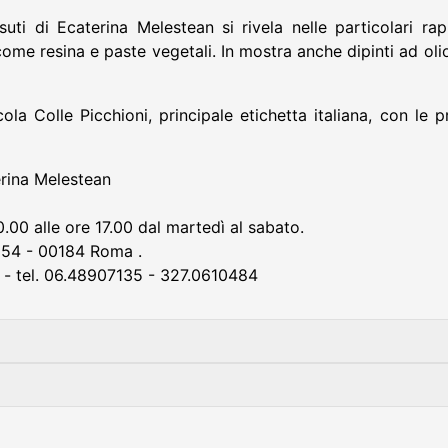
ssuti di Ecaterina Melestean si rivela nelle particolari r
ome resina e paste vegetali. In mostra anche dipinti ad olio,
ola Colle Picchioni, principale etichetta italiana, con le p
erina Melestean
.00 alle ore 17.00 dal martedì al sabato.
i, 54 - 00184 Roma .
m - tel. 06.48907135 - 327.0610484