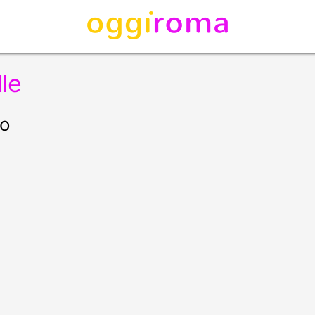
lle
no