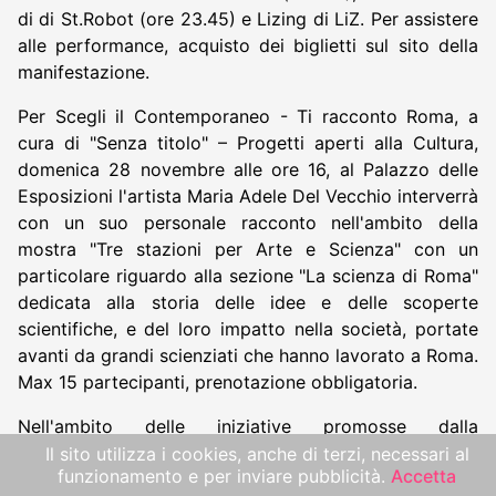
di di St.Robot (ore 23.45) e Lizing di LiZ. Per assistere
alle performance, acquisto dei biglietti sul sito della
manifestazione.
Per Scegli il Contemporaneo - Ti racconto Roma, a
cura di "Senza titolo" – Progetti aperti alla Cultura,
domenica 28 novembre alle ore 16, al Palazzo delle
Esposizioni l'artista Maria Adele Del Vecchio interverrà
con un suo personale racconto nell'ambito della
mostra "Tre stazioni per Arte e Scienza" con un
particolare riguardo alla sezione "La scienza di Roma"
dedicata alla storia delle idee e delle scoperte
scientifiche, e del loro impatto nella società, portate
avanti da grandi scienziati che hanno lavorato a Roma.
Max 15 partecipanti, prenotazione obbligatoria.
Nell'ambito delle iniziative promosse dalla
Sovrintendenza Capitolina ai Beni Culturali, mercoledì
Il sito utilizza i cookies, anche di terzi, necessari al
funzionamento e per inviare pubblicità.
Accetta
24 novembre alla Centrale Montemartini apre al