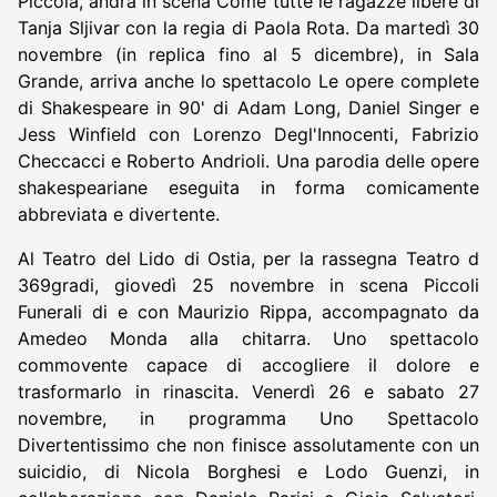
Piccola, andrà in scena Come tutte le ragazze libere di
Tanja Sljivar con la regia di Paola Rota. Da martedì 30
novembre (in replica fino al 5 dicembre), in Sala
Grande, arriva anche lo spettacolo Le opere complete
di Shakespeare in 90' di Adam Long, Daniel Singer e
Jess Winfield con Lorenzo Degl'Innocenti, Fabrizio
Checcacci e Roberto Andrioli. Una parodia delle opere
shakespeariane eseguita in forma comicamente
abbreviata e divertente.
Al Teatro del Lido di Ostia, per la rassegna Teatro d
369gradi, giovedì 25 novembre in scena Piccoli
Funerali di e con Maurizio Rippa, accompagnato da
Amedeo Monda alla chitarra. Uno spettacolo
commovente capace di accogliere il dolore e
trasformarlo in rinascita. Venerdì 26 e sabato 27
novembre, in programma Uno Spettacolo
Divertentissimo che non finisce assolutamente con un
suicidio, di Nicola Borghesi e Lodo Guenzi, in