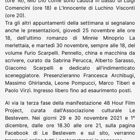
(ore 16), Mio Dio come sono caduta in basso di Luigi
Comencini (ore 18) e L'Innocente di Luchino Visconti
(ore 20).
Tra gli altri appuntamenti della settimana si segnalano
anche le presentazioni, giovedì 25 novembre alle ore
18, dell'ultimo romanzo di Minnie Minoprio La
merlettaia, e martedì 30 novembre, sempre alle 18, del
volume Furio Scarpelli. Pennello, china e macchina da
scrivere, curato da Sabrina Perucca, Alberto Sarasso,
Giacomo Scarpelli e dedicato all'indimenticato
sceneggiatore. Presenzieranno Francesca Archibugi,
Massimo Ghirlanda, Leone Pompucci, Marco Tiberi e
Paolo Virzì. Ingresso libero fino ad esaurimento posti.
Al via la terza fase della manifestazione 48 Hour Film
Project, curata dall'Associazione culturale Le
Bestevem. Nei giorni 29 e 30 novembre 2021 e 1°
dicembre, dalle ore 18.30 alle ore 21, sulla pagina
Facebook di Le Bestevem e sul sito, verranno