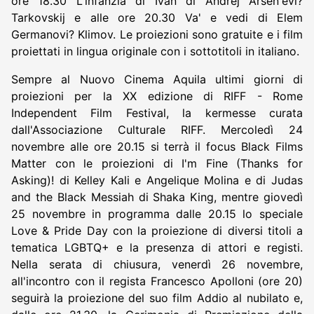
ore 18.30 L'infanzia di Ivan di Andrej Arsen'evi?
Tarkovskij e alle ore 20.30 Va' e vedi di Elem
Germanovi? Klimov. Le proiezioni sono gratuite e i film
proiettati in lingua originale con i sottotitoli in italiano.
Sempre al Nuovo Cinema Aquila ultimi giorni di
proiezioni per la XX edizione di RIFF - Rome
Independent Film Festival, la kermesse curata
dall'Associazione Culturale RIFF. Mercoledì 24
novembre alle ore 20.15 si terrà il focus Black Films
Matter con le proiezioni di I'm Fine (Thanks for
Asking)! di Kelley Kali e Angelique Molina e di Judas
and the Black Messiah di Shaka King, mentre giovedì
25 novembre in programma dalle 20.15 lo speciale
Love & Pride Day con la proiezione di diversi titoli a
tematica LGBTQ+ e la presenza di attori e registi.
Nella serata di chiusura, venerdì 26 novembre,
all'incontro con il regista Francesco Apolloni (ore 20)
seguirà la proiezione del suo film Addio al nubilato e,