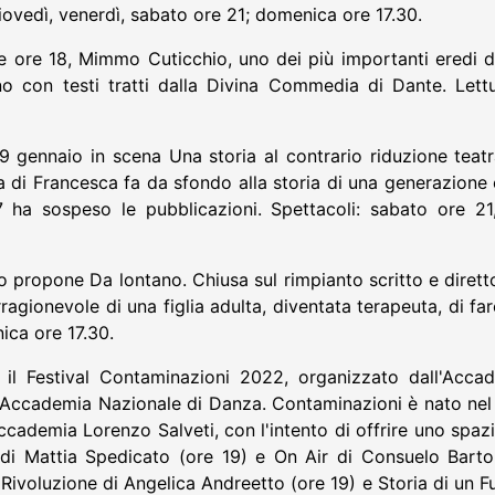
iovedì, venerdì, sabato ore 21; domenica ore 17.30.
 ore 18, Mimmo Cuticchio, uno dei più importanti eredi dell
erno con testi tratti dalla Divina Commedia di Dante. L
 gennaio in scena Una storia al contrario riduzione teatra
a di Francesca fa da sfondo alla storia di una generazione
ha sospeso le pubblicazioni. Spettacoli: sabato ore 21
o propone Da lontano. Chiusa sul rimpianto scritto e diret
 irragionevole di una figlia adulta, diventata terapeuta, di f
nica ore 17.30.
o il Festival Contaminazioni 2022, organizzato dall'Acc
'Accademia Nazionale di Danza. Contaminazioni è nato nel 2
Accademia Lorenzo Salveti, con l'intento di offrire uno spazio
e di Mattia Spedicato (ore 19) e On Air di Consuelo Barto
a Rivoluzione di Angelica Andreetto (ore 19) e Storia di un F