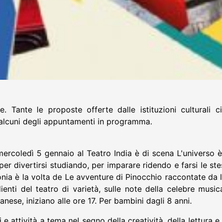
Tante le proposte offerte dalle istituzioni culturali cit
o alcuni degli appuntamenti in programma.
ercoledì 5 gennaio al Teatro India è di scena L'universo è
er divertirsi studiando, per imparare ridendo e farsi le ste
onia è la volta de Le avventure di Pinocchio raccontate da 
ienti del teatro di varietà, sulle note della celebre musi
banese, iniziano alle ore 17. Per bambini dagli 8 anni.
i e attività a tema nel segno della creatività, della lettura 