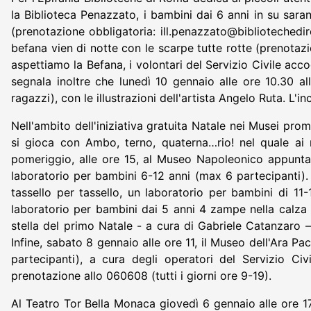
la Biblioteca Penazzato, i bambini dai 6 anni in su saran
(prenotazione obbligatoria: ill.penazzato@bibliotechediro
befana vien di notte con le scarpe tutte rotte (prenotazi
aspettiamo la Befana, i volontari del Servizio Civile acc
segnala inoltre che lunedì 10 gennaio alle ore 10.30 all
ragazzi), con le illustrazioni dell'artista Angelo Ruta. L'
Nell'ambito dell'iniziativa gratuita Natale nei Musei pro
si gioca con Ambo, terno, quaterna…rio! nel quale ai 
pomeriggio, alle ore 15, al Museo Napoleonico appuntame
laboratorio per bambini 6-12 anni (max 6 partecipanti).
tassello per tassello, un laboratorio per bambini di 1
laboratorio per bambini dai 5 anni 4 zampe nella calza 
stella del primo Natale - a cura di Gabriele Catanzaro 
Infine, sabato 8 gennaio alle ore 11, il Museo dell'Ara 
partecipanti), a cura degli operatori del Servizio Civ
prenotazione allo 060608 (tutti i giorni ore 9-19).
Al Teatro Tor Bella Monaca giovedì 6 gennaio alle ore 1