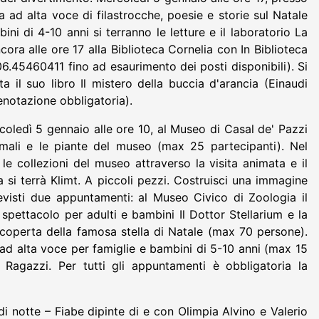
a ad alta voce di filastrocche, poesie e storie sul Natale
ni di 4-10 anni si terranno le letture e il laboratorio La
ora alle ore 17 alla Biblioteca Cornelia con In Biblioteca
06.45460411 fino ad esaurimento dei posti disponibili). Si
a il suo libro Il mistero della buccia d'arancia (Einaudi
renotazione obbligatoria).
rcoledì 5 gennaio alle ore 10, al Museo di Casal de' Pazzi
imali e le piante del museo (max 25 partecipanti). Nel
e collezioni del museo attraverso la visita animata e il
si terrà Klimt. A piccoli pezzi. Costruisci una immagine
evisti due appuntamenti: al Museo Civico di Zoologia il
pettacolo per adulti e bambini Il Dottor Stellarium e la
scoperta della famosa stella di Natale (max 70 persone).
 ad alta voce per famiglie e bambini di 5-10 anni (max 15
e Ragazzi. Per tutti gli appuntamenti è obbligatoria la
 notte – Fiabe dipinte di e con Olimpia Alvino e Valerio