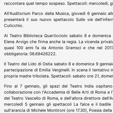
raccontare quel tempo sospeso. Spettacoli: mercoledì, g
All'Auditorium Parco della Musica, giovedì 6 gennaio alle
presenterà il suo nuovo spettacolo Sulle vie dell'inf
Cuticchio.
Al Teatro Biblioteca Quarticciolo sabato 8 e domenica 9
Elena Arvigo che firma anche la regia. La vicenda privat
quasi 100 anni fa da Antonio Gramsci e che nel 2017 
obbligatoria: 06.69426222.
Il Teatro del Lido di Ostia sabato 8 e domenica 9 gennai
partecipazione di Emilia Verginelli. In scena il tentativo
propria madre tribolata. Spettacoli: sabato ore 21, dome
Fino al 7 gennaio, gli spazi del Teatro India ospitan
collaborazione con l'Accademia di Belle Arti di Roma e l
del Teatro Vascello di Roma, e dell'allora direttore dell'
mercoledì 5 gennaio gli spettacoli La falce e il badil
sull'arancia di Michele Montironi (ore 17.30), Poesia dell