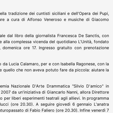
a tradizione dei cuntisti siciliani e dell'Opera dei Pupi,
etture a cura di Alfonso Veneroso e musiche di Giacomo
le dal libro della giornalista Francesca De Sanctis, con
 e alla complessa vicenda del quotidiano L'Unità, fondato
, domenica ore 17. Ingresso gratuito con prenotazione
to da Lucia Calamaro, per e con Isabella Ragonese, con la
are quello che non aveva potuto fare da piccola: aiutare la
ademia Nazionale D'Arte Drammatica "Silvio D'amico" in
007 da un'iniziativa di Giancarlo Nanni, allora Direttore
 per liberi esperimenti teatrali agli allievi. In programma
lucci (ore 20.30). A seguire giovedì 6 gennaio L'anatra
uturopassato di Fabio Faliero (ore 20.30). Infine venerdì 7