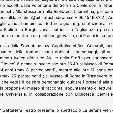
no accolti dalle volontarie del Servizio Civile con la lettur
ma.it). Alla stessa ora alla Biblioteca Laurentina, per bambi
one: ill.laurentina@bibliotechediroma.it – 06.45460762). Anc
oglieranno i bambini con letture e giochi (prenotazioni allo 
a Biblioteca Borghesiana l'autrice Lia Tagliacozzo present
incontro è adatto a un pubblico giovanile, dai 9 anni in su (p
mossa dalla Sovrintendenza Capitolina ai Beni Culturali, me
numeri della tombola sono abbinati i personaggi, gli an
nto ludico-didattico Atelier della Stoffa per conoscere l
 Giovedì 6 gennaio invece alle ore 13.40 al Museo di Roma 
1-14 anni (max 8 partecipanti), mentre alle ore 17 sono pr
(max 25 partecipanti); al Museo di Roma in Trastevere lo s
– che vedrà il celebre personaggio guidare i presenti alla 
Pacis propone Al museo si racconta, appuntamento di letture
ile Universale, in collaborazione con Biblioteca Central
7 GattaNera Teatro presenta lo spettacolo La Befana vien di