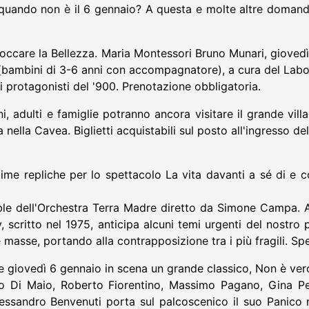
 quando non è il 6 gennaio? A questa e molte altre domande 
 Toccare la Bellezza. Maria Montessori Bruno Munari, giove
 (bambini di 3-6 anni con accompagnatore), a cura del Labora
 protagonisti del '900. Prenotazione obbligatoria.
i, adulti e famiglie potranno ancora visitare il grande vil
 nella Cavea. Biglietti acquistabili sul posto all'ingresso del
ime repliche per lo spettacolo La vita davanti a sé di e co
ble dell'Orchestra Terra Madre diretto da Simone Campa. 
y, scritto nel 1975, anticipa alcuni temi urgenti del nostro pr
 le masse, portando alla contrapposizione tra i più fragili. S
 e giovedì 6 gennaio in scena un grande classico, Non è ver
o Di Maio, Roberto Fiorentino, Massimo Pagano, Gina Pe
sandro Benvenuti porta sul palcoscenico il suo Panico ma