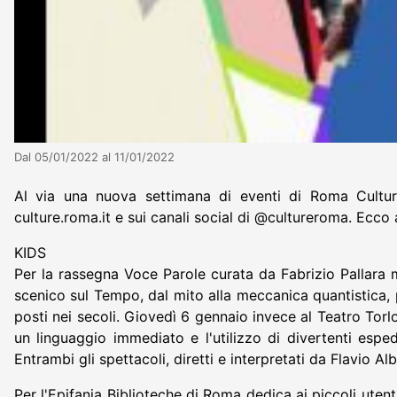
Dal 05/01/2022 al 11/01/2022
Al via una nuova settimana di eventi di Roma Culture. 
culture.roma.it e sui canali social di @cultureroma. Ecc
KIDS
Per la rassegna Voce Parole curata da Fabrizio Pallara m
scenico sul Tempo, dal mito alla meccanica quantistica, p
posti nei secoli. Giovedì 6 gennaio invece al Teatro Torl
un linguaggio immediato e l'utilizzo di divertenti esped
Entrambi gli spettacoli, diretti e interpretati da Flavio Al
Per l'Epifania Biblioteche di Roma dedica ai piccoli utent