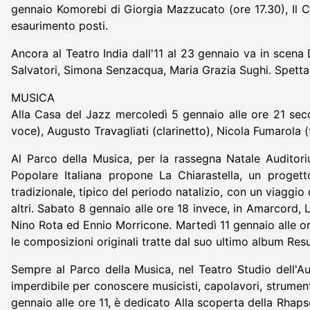
gennaio Komorebi di Giorgia Mazzucato (ore 17.30), Il Ca
esaurimento posti.
Ancora al Teatro India dall'11 al 23 gennaio va in scena
Salvatori, Simona Senzacqua, Maria Grazia Sughi. Spettac
MUSICA
Alla Casa del Jazz mercoledì 5 gennaio alle ore 21 se
voce), Augusto Travagliati (clarinetto), Nicola Fumarola
Al Parco della Musica, per la rassegna Natale Auditor
Popolare Italiana propone La Chiarastella, un proget
tradizionale, tipico del periodo natalizio, con un viaggio
altri. Sabato 8 gennaio alle ore 18 invece, in Amarcord,
Nino Rota ed Ennio Morricone. Martedì 11 gennaio alle or
le composizioni originali tratte dal suo ultimo album Res
Sempre al Parco della Musica, nel Teatro Studio dell'A
imperdibile per conoscere musicisti, capolavori, strumenti
gennaio alle ore 11, è dedicato Alla scoperta della Rha