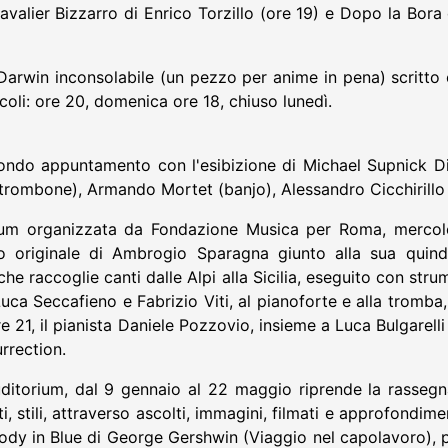
valier Bizzarro di Enrico Torzillo (ore 19) e Dopo la Bora 
 Darwin inconsolabile (un pezzo per anime in pena) scritto
oli: ore 20, domenica ore 18, chiuso lunedì.
condo appuntamento con l'esibizione di Michael Supnick D
 (trombone), Armando Mortet (banjo), Alessandro Cicchirillo
ium organizzata da Fondazione Musica per Roma, mercole
to originale di Ambrogio Sparagna giunto alla sua quind
 che raccoglie canti dalle Alpi alla Sicilia, eseguito con str
 Luca Seccafieno e Fabrizio Viti, al pianoforte e alla trom
e 21, il pianista Daniele Pozzovio, insieme a Luca Bulgarell
urrection.
uditorium, dal 9 gennaio al 22 maggio riprende la rassegn
, stili, attraverso ascolti, immagini, filmati e approfondim
psody in Blue di George Gershwin (Viaggio nel capolavoro), 