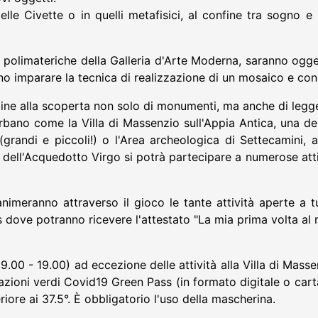
elle Civette o in quelli metafisici, al confine tra sogno 
ure polimateriche della Galleria d'Arte Moderna, saranno ogge
nno imparare la tecnica di realizzazione di un mosaico e con
adine alla scoperta non solo di monumenti, ma anche di legge
rbano come la Villa di Massenzio sull'Appia Antica, una d
 (grandi e piccoli!) o l'Area archeologica di Settecamini, 
co dell'Acquedotto Virgo si potrà partecipare a numerose atti
imeranno attraverso il gioco le tante attività aperte a tutt
s dove potranno ricevere l'attestato "La mia prima volta al
9.00 - 19.00) ad eccezione delle attività alla Villa di Masse
ficazioni verdi Covid19 Green Pass (in formato digitale o ca
iore ai 37.5°. È obbligatorio l'uso della mascherina.