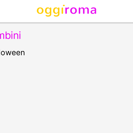
mbini
lloween