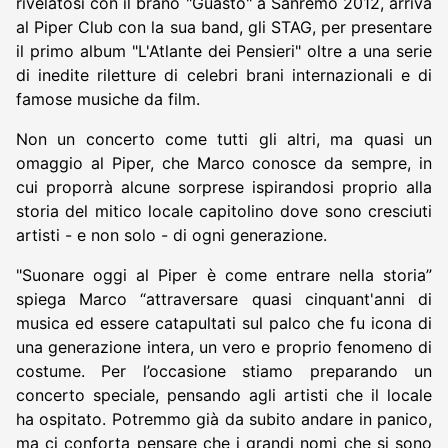
rivelatosi con il brano "Guasto" a Sanremo 2012, arriva
al Piper Club con la sua band, gli STAG, per presentare
il primo album "L'Atlante dei Pensieri" oltre a una serie
di inedite riletture di celebri brani internazionali e di
famose musiche da film.
Non un concerto come tutti gli altri, ma quasi un
omaggio al Piper, che Marco conosce da sempre, in
cui proporrà alcune sorprese ispirandosi proprio alla
storia del mitico locale capitolino dove sono cresciuti
artisti - e non solo - di ogni generazione.
"Suonare oggi al Piper è come entrare nella storia”
spiega Marco “attraversare quasi cinquant'anni di
musica ed essere catapultati sul palco che fu icona di
una generazione intera, un vero e proprio fenomeno di
costume. Per l’occasione stiamo preparando un
concerto speciale, pensando agli artisti che il locale
ha ospitato. Potremmo già da subito andare in panico,
ma ci conforta pensare che i grandi nomi che si sono