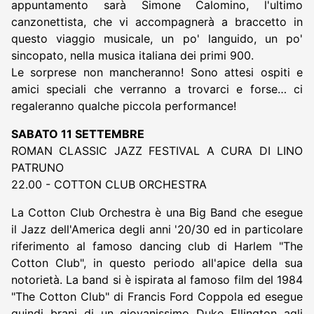
appuntamento sarà Simone Calomino, l'ultimo
canzonettista, che vi accompagnerà a braccetto in
questo viaggio musicale, un po' languido, un po'
sincopato, nella musica italiana dei primi 900.
Le sorprese non mancheranno! Sono attesi ospiti e
amici speciali che verranno a trovarci e forse… ci
regaleranno qualche piccola performance!
SABATO 11 SETTEMBRE
ROMAN CLASSIC JAZZ FESTIVAL A CURA DI LINO
PATRUNO
22.00 - COTTON CLUB ORCHESTRA
La Cotton Club Orchestra è una Big Band che esegue
il Jazz dell'America degli anni '20/30 ed in particolare
riferimento al famoso dancing club di Harlem "The
Cotton Club", in questo periodo all'apice della sua
notorietà. La band si è ispirata al famoso film del 1984
"The Cotton Club" di Francis Ford Coppola ed esegue
quindi brani di un giovanissimo Duke Ellington agli