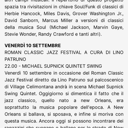
spazia tra rivisitazioni in chiave Soul/Funk di classici di
Herbie Hancock, Miles Davis, Grover Washington Jr.,
David Sanborn, Marcus Miller a versioni di classici
della musica Soul (Michael Jackson, Marvin Gaye,
Stevie Wonder, Randy Crawford e tanti altri).
VENERDÌ 10 SETTEMBRE
ROMAN CLASSIC JAZZ FESTIVAL A CURA DI LINO
PATRUNO
22.00 - MICHAEL SUPNICK QUINTET SWING
Venerdì 10 settembre in occasione del Roman Classic
Jazz Festival diretto da Lino Patruno sul palcoscenico
di Village Celimontana andrà in scena Michael Supnick
Swing Quintet. Oggigiorno si dimentica il fatto che il
jazz classico, quello nato a new Orleans, era
soprattutto la musica popolare dell'epoca. A New
Orleans si ballava, si sposava, e infine si moriva con
questa musica. Ancora oggi si possono incontrare dei
ragazzini che suonano e ballano per le strade di New