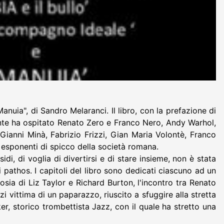
nuia", di Sandro Melaranci. Il libro, con la prefazione di
orante ha ospitato Renato Zero e Franco Nero, Andy Warhol,
, Gianni Minà, Fabrizio Frizzi, Gian Maria Volontè, Franco
d esponenti di spicco della società romana.
i, di voglia di divertirsi e di stare insieme, non è stata
 pathos. I capitoli del libro sono dedicati ciascuno ad un
sia di Liz Taylor e Richard Burton, l'incontro tra Renato
i vittima di un paparazzo, riuscito a sfuggire alla stretta
ker, storico trombettista Jazz, con il quale ha stretto una