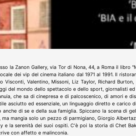
so la Zanon Gallery, via Tor di Nona, 44, a Roma il libro "Ma
ocale dei vip del cinema italiano dal 1971 al 1991. Il rist
no Visconti, Valentino, Missoni, Liz Taylor, Richard Burton
ggi del mondo dello spettacolo e dello sport, giornalisti e
uia, che sa di cinepresa e di palcoscenico, di amori e dissid
le asciutto ed essenziale, un linguaggio diretto e carico di
anche di se e della sua famiglia. Spiccano la scena di gelo
ola, ma mangia solo un pezzo di parmigiano, Giorgio Albertazz
 e la serenità dei suoi ospiti. C'è poi la storia di Chet Ba
rive con affetto e malinconia.