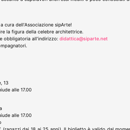
 a cura dell'Associazione sipArte!
re la figura della celebre architettrice.
 obbligatoria all'indirizzo:
didattica@siparte.net
compagnatori.
, 13
iude alle 17.00
a
iude alle 17.00
o
ragazzi dai 18 ai 25 anni). Il biglietto è valido dal momen