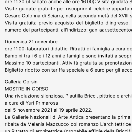
ore 11.30 (il sabato anche alle ore 16.00): Visita guidat
Visite guidate gratuite per riscoprire il celebre appart
Cesare Colonna di Sciarra, nella seconda metà del XVIII
Visita gratuita previo acquisto del biglietto d'ingress
numero dei partecipanti, all'indirizzo: gan-aar.settecento
Domenica 21 novembre
ore 11.00: laboratori didattici Ritratti di famiglia a cura d
Bambini tra i 6 e i 12 anni e famiglie sono invitati a scop
Massimo 10 partecipanti. Attività gratuita su prenotazione
Biglietto ridotto con tariffa speciale a 6 euro per gli ac
Galleria Corsini
MOSTRE IN CORSO
Una rivoluzione silenziosa. Plautilla Bricci, pittrice e archi
a cura di Yuri Primarosa
dal 5 novembre 2021 al 19 aprile 2022.
Le Gallerie Nazionali di Arte Antica presentano la prima 
ribalta da Melania Mazzucco col romanzo L'architettrice (
un Ritratto di architettrice (probabile effigie della Bricci