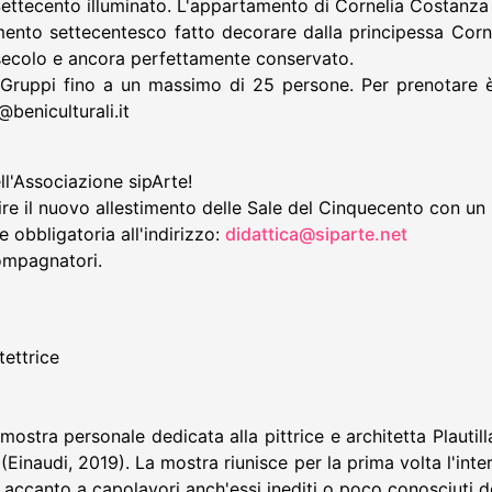
a Settecento illuminato. L'appartamento di Cornelia Costanza
amento settecentesco fatto decorare dalla principessa Corne
 secolo e ancora perfettamente conservato.
o. Gruppi fino a un massimo di 25 persone. Per prenotare è 
@beniculturali.it
ell'Associazione sipArte!
rire il nuovo allestimento delle Sale del Cinquecento con un p
 obbligatoria all'indirizzo:
didattica@siparte.net
compagnatori.
tettrice
mostra personale dedicata alla pittrice e architetta Plautill
Einaudi, 2019). La mostra riunisce per la prima volta l'inter
), accanto a capolavori anch'essi inediti o poco conosciuti dei