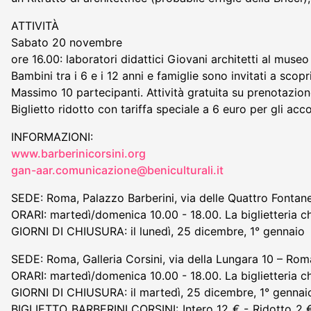
ATTIVITÀ
Sabato 20 novembre
ore 16.00: laboratori didattici Giovani architetti al museo
Bambini tra i 6 e i 12 anni e famiglie sono invitati a scopri
Massimo 10 partecipanti. Attività gratuita su prenotazione
Biglietto ridotto con tariffa speciale a 6 euro per gli ac
INFORMAZIONI:
www.barberinicorsini.org
gan-aar.comunicazione@beniculturali.it
SEDE: Roma, Palazzo Barberini, via delle Quattro Fontane
ORARI: martedì/domenica 10.00 - 18.00. La biglietteria ch
GIORNI DI CHIUSURA: il lunedì, 25 dicembre, 1° gennaio
SEDE: Roma, Galleria Corsini, via della Lungara 10 – Rom
ORARI: martedì/domenica 10.00 - 18.00. La biglietteria ch
GIORNI DI CHIUSURA: il martedì, 25 dicembre, 1° gennai
BIGLIETTO BARBERINI CORSINI: Intero 12 € - Ridotto 2 € (