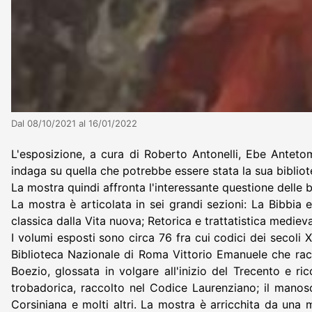
Dal 08/10/2021 al 16/01/2022
L'esposizione, a cura di Roberto Antonelli, Ebe Anteto
indaga su quella che potrebbe essere stata la sua biblio
La mostra quindi affronta l'interessante questione delle 
La mostra è articolata in sei grandi sezioni: La Bibbia e
classica dalla Vita nuova; Retorica e trattatistica medieva
I volumi esposti sono circa 76 fra cui codici dei secoli XI
Biblioteca Nazionale di Roma Vittorio Emanuele che raccog
Boezio, glossata in volgare all'inizio del Trecento e ri
trobadorica, raccolto nel Codice Laurenziano; il manos
Corsiniana e molti altri. La mostra è arricchita da una