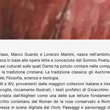
maso, Marco Guardo e Lorenzo Mainini, nasce nell'ambito 
teca in base alle opere lette e conosciute dal Sommo Poeta.
basi culturali sulle quali Dante ha potuto contare nella com
 la tradizione cristiana; La tradizione classica: gli Aucto
le; Filosofia, scienza e teologia.
II e XIV, provenienti dalle maggiori collezioni italiane e in
lie, riccamente illustrati, i testi profetici di Gioacchino
cordata dall'Alighieri come una delle sue letture fondament
critto corsiniano del Roman de la rose conservato a Roma
 messa in scena digitale dal titolo Paesaggi e personaggi d