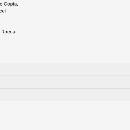
pe Copia,
cci
o Rocca