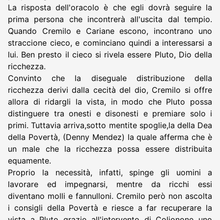
La risposta dell'oracolo è che egli dovrà seguire la
prima persona che incontrerà all'uscita dal tempio.
Quando Cremilo e Cariane escono, incontrano uno
straccione cieco, e cominciano quindi a interessarsi a
lui. Ben presto il cieco si rivela essere Pluto, Dio della
ricchezza.
Convinto che la diseguale distribuzione della
ricchezza derivi dalla cecità del dio, Cremilo si offre
allora di ridargli la vista, in modo che Pluto possa
distinguere tra onesti e disonesti e premiare solo i
primi. Tuttavia arriva,sotto mentite spoglie,la della Dea
della Povertà, (Denny Mendez) la quale afferma che è
un male che la ricchezza possa essere distribuita
equamente.
Proprio la necessità, infatti, spinge gli uomini a
lavorare ed impegnarsi, mentre da ricchi essi
diventano molli e fannulloni. Cremilo però non ascolta
i consigli della Povertà e riesce a far recuperare la
vista a Pluto grazie all'intervento di Colionone uno