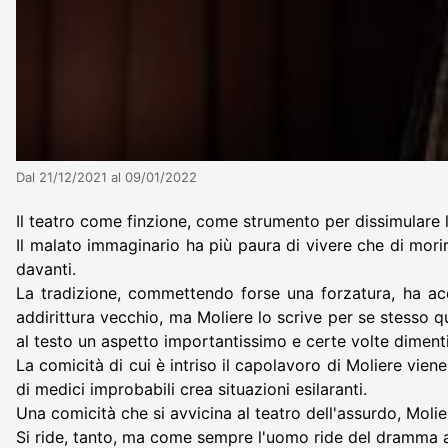
Dal 21/12/2021 al 09/01/2022
Il teatro come finzione, come strumento per dissimulare la 
Il malato immaginario ha più paura di vivere che di morire
davanti.
La tradizione, commettendo forse una forzatura, ha acc
addirittura vecchio, ma Moliere lo scrive per se stesso qu
al testo un aspetto importantissimo e certe volte dimentica
La comicità di cui è intriso il capolavoro di Moliere vien
di medici improbabili crea situazioni esilaranti.
Una comicità che si avvicina al teatro dell'assurdo, Moli
Si ride, tanto, ma come sempre l'uomo ride del dramma al