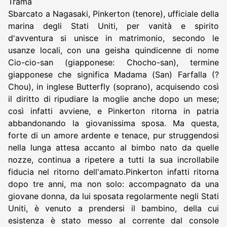
Trama
Sbarcato a Nagasaki, Pinkerton (tenore), ufficiale della
marina degli Stati Uniti, per vanità e spirito
d'avventura si unisce in matrimonio, secondo le
usanze locali, con una geisha quindicenne di nome
Cio-cio-san (giapponese: Chocho-san), termine
giapponese che significa Madama (San) Farfalla (?
Chou), in inglese Butterfly (soprano), acquisendo così
il diritto di ripudiare la moglie anche dopo un mese;
così infatti avviene, e Pinkerton ritorna in patria
abbandonando la giovanissima sposa. Ma questa,
forte di un amore ardente e tenace, pur struggendosi
nella lunga attesa accanto al bimbo nato da quelle
nozze, continua a ripetere a tutti la sua incrollabile
fiducia nel ritorno dell'amato.Pinkerton infatti ritorna
dopo tre anni, ma non solo: accompagnato da una
giovane donna, da lui sposata regolarmente negli Stati
Uniti, è venuto a prendersi il bambino, della cui
esistenza è stato messo al corrente dal console