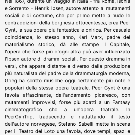
Nel 1867, durante un viaggio in Italia - fra Roma, Ischia
e Sorrento – Henrik Ibsen, autore attento ai mutamenti
sociali e di costume, che per primo mette a nudo le
contraddizioni della borghesia ottocentesca, crea Peer
Gynt, la sua opera più fantastica e onirica. Per casuale
coincidenza, lo stesso anno, Karl Marx, padre del
materialismo storico, dà alle stampe il Capitale,
l'opera che forse più d'ogni altra può aver influenzato
l'Ibsen autore di drammi sociali. Per questo dramma in
versi, che appare distante e diverso dalla produzione
più naturalista del padre della drammaturgia moderna,
Grieg ha scritto musiche oggi certamente più note e
popolari della stessa opera teatrale. Peer Gynt è una
favola affascinante, dall'andamento picaresco, con
mutamenti improvvisi, forse più adatti a un Fantasy
cinematografico che a un'opera teatrale. In
PeerGynTrip, traducendo e riadattando il testo
dell'autore norvegese, Stefano Sabelli mette in scena
per il Teatro del Loto una favola, dove tempi, spazi e