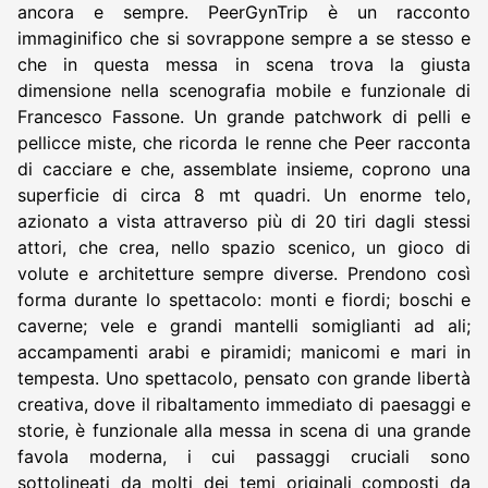
ancora e sempre. PeerGynTrip è un racconto
immaginifico che si sovrappone sempre a se stesso e
che in questa messa in scena trova la giusta
dimensione nella scenografia mobile e funzionale di
Francesco Fassone. Un grande patchwork di pelli e
pellicce miste, che ricorda le renne che Peer racconta
di cacciare e che, assemblate insieme, coprono una
superficie di circa 8 mt quadri. Un enorme telo,
azionato a vista attraverso più di 20 tiri dagli stessi
attori, che crea, nello spazio scenico, un gioco di
volute e architetture sempre diverse. Prendono così
forma durante lo spettacolo: monti e fiordi; boschi e
caverne; vele e grandi mantelli somiglianti ad ali;
accampamenti arabi e piramidi; manicomi e mari in
tempesta. Uno spettacolo, pensato con grande libertà
creativa, dove il ribaltamento immediato di paesaggi e
storie, è funzionale alla messa in scena di una grande
favola moderna, i cui passaggi cruciali sono
sottolineati da molti dei temi originali composti da