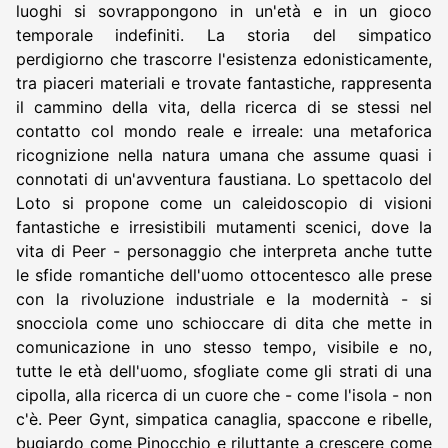
luoghi si sovrappongono in un'età e in un gioco
temporale indefiniti. La storia del simpatico
perdigiorno che trascorre l'esistenza edonisticamente,
tra piaceri materiali e trovate fantastiche, rappresenta
il cammino della vita, della ricerca di se stessi nel
contatto col mondo reale e irreale: una metaforica
ricognizione nella natura umana che assume quasi i
connotati di un'avventura faustiana. Lo spettacolo del
Loto si propone come un caleidoscopio di visioni
fantastiche e irresistibili mutamenti scenici, dove la
vita di Peer - personaggio che interpreta anche tutte
le sfide romantiche dell'uomo ottocentesco alle prese
con la rivoluzione industriale e la modernità - si
snocciola come uno schioccare di dita che mette in
comunicazione in uno stesso tempo, visibile e no,
tutte le età dell'uomo, sfogliate come gli strati di una
cipolla, alla ricerca di un cuore che - come l'isola - non
c'è. Peer Gynt, simpatica canaglia, spaccone e ribelle,
bugiardo come Pinocchio e riluttante a crescere come