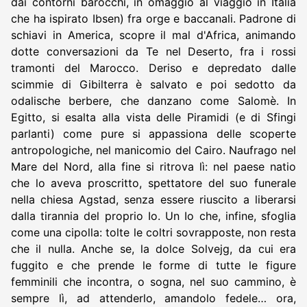
dai contorni barocchi, in omaggio al viaggio in Italia
che ha ispirato Ibsen) fra orge e baccanali. Padrone di
schiavi in America, scopre il mal d'Africa, animando
dotte conversazioni da Te nel Deserto, fra i rossi
tramonti del Marocco. Deriso e depredato dalle
scimmie di Gibilterra è salvato e poi sedotto da
odalische berbere, che danzano come Salomè. In
Egitto, si esalta alla vista delle Piramidi (e di Sfingi
parlanti) come pure si appassiona delle scoperte
antropologiche, nel manicomio del Cairo. Naufrago nel
Mare del Nord, alla fine si ritrova lì: nel paese natio
che lo aveva proscritto, spettatore del suo funerale
nella chiesa Agstad, senza essere riuscito a liberarsi
dalla tirannia del proprio Io. Un Io che, infine, sfoglia
come una cipolla: tolte le coltri sovrapposte, non resta
che il nulla. Anche se, la dolce Solvejg, da cui era
fuggito e che prende le forme di tutte le figure
femminili che incontra, o sogna, nel suo cammino, è
sempre lì, ad attenderlo, amandolo fedele… ora,