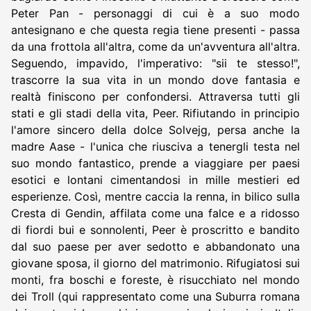
Peter Pan - personaggi di cui è a suo modo
antesignano e che questa regia tiene presenti - passa
da una frottola all'altra, come da un'avventura all'altra.
Seguendo, impavido, l'imperativo: "sii te stesso!",
trascorre la sua vita in un mondo dove fantasia e
realtà finiscono per confondersi. Attraversa tutti gli
stati e gli stadi della vita, Peer. Rifiutando in principio
l'amore sincero della dolce Solvejg, persa anche la
madre Aase - l'unica che riusciva a tenergli testa nel
suo mondo fantastico, prende a viaggiare per paesi
esotici e lontani cimentandosi in mille mestieri ed
esperienze. Così, mentre caccia la renna, in bilico sulla
Cresta di Gendin, affilata come una falce e a ridosso
di fiordi bui e sonnolenti, Peer è proscritto e bandito
dal suo paese per aver sedotto e abbandonato una
giovane sposa, il giorno del matrimonio. Rifugiatosi sui
monti, fra boschi e foreste, è risucchiato nel mondo
dei Troll (qui rappresentato come una Suburra romana