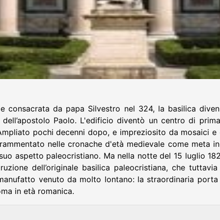
e consacrata da papa Silvestro nel 324, la basilica divenn
 dell’apostolo Paolo. L'edificio diventò un centro di pri
pliato pochi decenni dopo, e impreziosito da mosaici e da 
rammentato nelle cronache d'età medievale come meta indis
uo aspetto paleocristiano. Ma nella notte del 15 luglio 18
uzione dell’originale basilica paleocristiana, che tuttav
manufatto venuto da molto lontano: la straordinaria port
oma in età romanica.