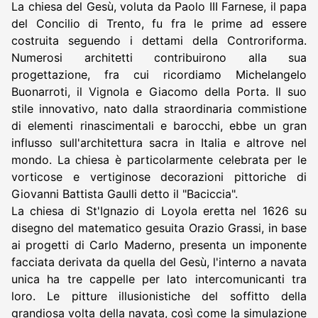
La chiesa del Gesù, voluta da Paolo III Farnese, il papa
del Concilio di Trento, fu fra le prime ad essere
costruita seguendo i dettami della Controriforma.
Numerosi architetti contribuirono alla sua
progettazione, fra cui ricordiamo Michelangelo
Buonarroti, il Vignola e Giacomo della Porta. Il suo
stile innovativo, nato dalla straordinaria commistione
di elementi rinascimentali e barocchi, ebbe un gran
influsso sull'architettura sacra in Italia e altrove nel
mondo. La chiesa è particolarmente celebrata per le
vorticose e vertiginose decorazioni pittoriche di
Giovanni Battista Gaulli detto il "Baciccia".
La chiesa di St'Ignazio di Loyola eretta nel 1626 su
disegno del matematico gesuita Orazio Grassi, in base
ai progetti di Carlo Maderno, presenta un imponente
facciata derivata da quella del Gesù, l'interno a navata
unica ha tre cappelle per lato intercomunicanti tra
loro. Le pitture illusionistiche del soffitto della
grandiosa volta della navata, così come la simulazione