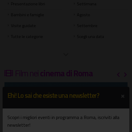
Presentazione libri
Settimana
Bambini e famiglie
Agosto
Visite guidate
Settembre
Tutte le categorie
Scegli una data
Film nei
cinema di Roma
×
Ehi! Lo sai che esiste una newsletter?
Scopri i migliori eventi in programma a Roma, iscriviti alla
newsletter!