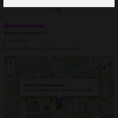
Indirizzo e mappa
Mancini, Monterotondo
069061888
Corso G. Matteotti, 56 - Monterotondo (RM)
+
−
×
Mancini, Monterotondo
Corso G. Matteotti, 56 - Monterotondo (RM)