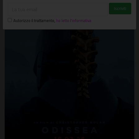
Autorizzo il trattamento
,
ho letto l'informativa
SPIDER-MAN - BRAND NEW DAY
Un film di Destin Daniel Cretton. Con Tom Holland,
Zendaya, Sadie Sink, Jacob Batalon Uscita 29 luglio 2026.