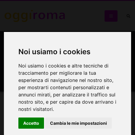
HOME
CINEMA
SALE DI ROMA
SCHEDA
Mancini, Monterotondo:
Noi usiamo i cookies
programmazione film e
Noi usiamo i cookies e altre tecniche di
scheda
tracciamento per migliorare la tua
esperienza di navigazione nel nostro sito,
per mostrarti contenuti personalizzati e
annunci mirati, per analizzare il traffico sul
nostro sito, e per capire da dove arrivano i
Film in programmazione
nostri visitatori.
Accetto
Cambia le mie impostazioni
Programmazione del cinema non disponibile.