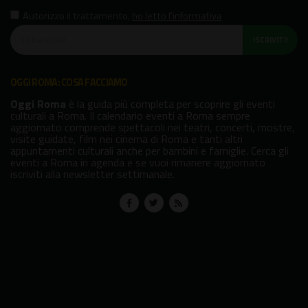
Autorizzo il trattamento
,
ho letto l'informativa
ISCRIVITI!
OGGI ROMA: COSA FACCIAMO
Oggi Roma
è la guida più completa per scoprire gli eventi
culturali a Roma. Il calendario eventi a Roma sempre
aggiornato comprende spettacoli nei teatri, concerti, mostre,
visite guidate, film nei cinema di Roma e tanti altri
appuntamenti culturali anche per bambini e famiglie. Cerca gli
eventi a Roma in agenda e se vuoi rimanere aggiornato
iscriviti alla newsletter settimanale.