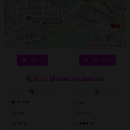
Leaflet
| ©
OpenStreetMap
Tutti i film
Tutti i cinema
Scopri gli eventi in calendario
Spettacoli
Oggi
Mostre
Domani
Concerti
Weekend