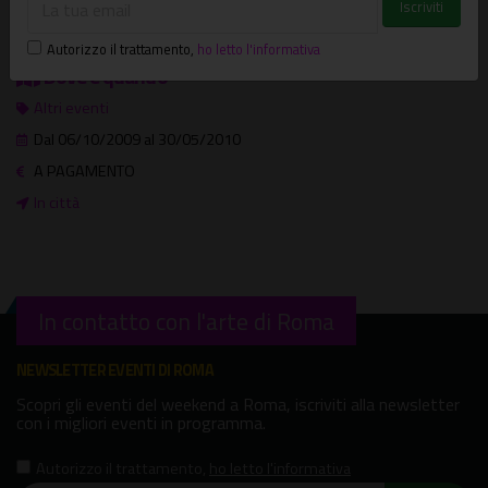
http://www.auditorium.com/eventi/4952325
Autorizzo il trattamento
,
ho letto l'informativa
Dove e quando
Altri eventi
Dal 06/10/2009 al 30/05/2010
A PAGAMENTO
In città
In contatto con l'arte di Roma
NEWSLETTER EVENTI DI ROMA
Scopri gli eventi del weekend a Roma, iscriviti alla newsletter
con i migliori eventi in programma.
Autorizzo il trattamento
,
ho letto l'informativa