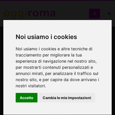
Incontri d’autore -
Noi usiamo i cookies
Auditorium Parco della
Noi usiamo i cookies e altre tecniche di
Musica fino al 30 maggio
tracciamento per migliorare la tua
esperienza di navigazione nel nostro sito,
2010
per mostrarti contenuti personalizzati e
annunci mirati, per analizzare il traffico sul
nostro sito, e per capire da dove arrivano i
nostri visitatori.
Accetto
Cambia le mie impostazioni