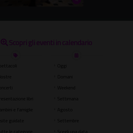
Scopri gli eventi in calendario
pettacoli
Oggi
ostre
Domani
oncerti
Weekend
resentazione libri
Settimana
ambini e famiglie
Agosto
isite guidate
Settembre
utte le categorie
Scegli una data