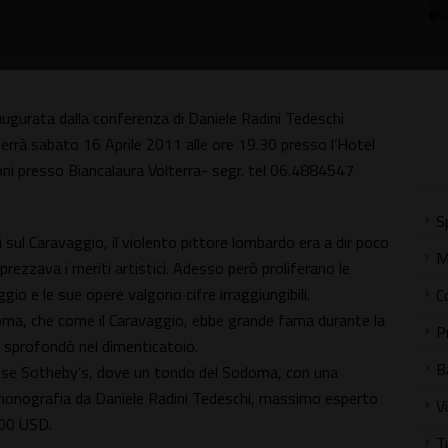
ugurata dalla conferenza di Daniele Radini Tedeschi
rrà sabato 16 Aprile 2011 alle ore 19.30 presso l’Hotel
ni presso Biancalaura Volterra- segr. tel 06.4884547
S
sul Caravaggio, il violento pittore lombardo era a dir poco
M
ezzava i meriti artistici. Adesso però proliferano le
io e le sue opere valgono cifre irraggiungibili.
C
oma, che come il Caravaggio, ebbe grande fama durante la
P
, sprofondò nel dimenticatoio.
B
dinese Sotheby’s, dove un tondo del Sodoma, con una
monografia da Daniele Radini Tedeschi, massimo esperto
V
,500 USD.
T