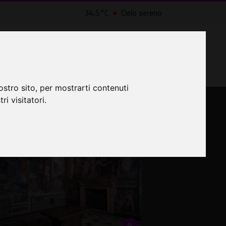
34,5°C
Cielo sereno
LTRI EVENTI ˅
CINEMA ˅
osa fare a Roma
ostro sito, per mostrarti contenuti
ri visitatori.