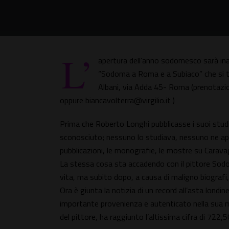
L’
apertura dell’anno sodomesco sarà ina
“Sodoma a Roma e a Subiaco” che si te
Albani, via Adda 45- Roma (prenotazio
oppure biancavolterra@virgilio.it )
Prima che Roberto Longhi pubblicasse i suoi studi 
sconosciuto; nessuno lo studiava, nessuno ne appr
pubblicazioni, le monografie, le mostre su Caravagg
La stessa cosa sta accadendo con il pittore Sod
vita, ma subito dopo, a causa di maligno biografi
Ora è giunta la notizia di un record all’asta lon
importante provenienza e autenticato nella sua 
del pittore, ha raggiunto l’altissima cifra di 722