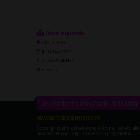
Dove e quando
Altri eventi
Il 16/04/2011
A PAGAMENTO
In città
In contatto con l'arte di Roma
NEWSLETTER EVENTI DI ROMA
Scopri gli eventi del weekend a Roma, iscriviti alla
newsletter con i migliori eventi in programma.