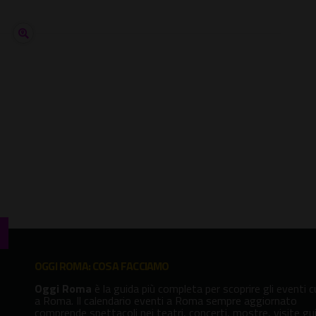
OGGI ROMA: COSA FACCIAMO
Oggi Roma
è la guida più completa per scoprire gli eventi cu
a Roma. Il calendario eventi a Roma sempre aggiornato
comprende spettacoli nei teatri, concerti, mostre, visite gu