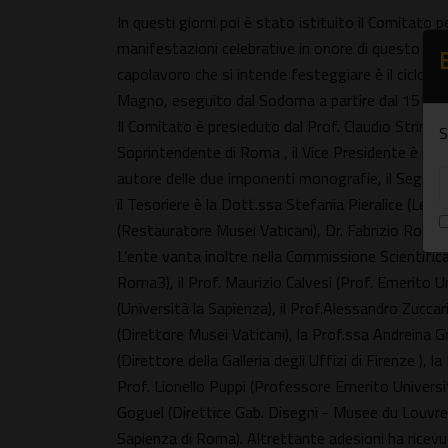
In questi giorni poi è stato istituito il Comitato 
manifestazioni celebrative in onore di questo pitt
capolavoro che si intende festeggiare è il ciclo di 
Magno, eseguito dal Sodoma a partire dal 1512.
Il Comitato è presieduto dal Prof. Claudio Strinati
S
Soprintendente di Roma , il Vice Presidente è il 
autore delle due imponenti monografie, il Segretar
il Tesoriere è la Dott.ssa Stefania Pieralice (Legale
(Restauratore Musei Vaticani), Dr. Fabrizio Romit
L’ente vanta inoltre nella Commissione Scientifica
Roma3), il Prof. Maurizio Calvesi (Prof. Emerito U
(Università la Sapienza), il Prof.Alessandro Zuccar
(Direttore Musei Vaticani), la Prof.ssa Andreina Gri
(Direttore della Galleria degli Uffizi di Firenze ), 
Prof. Lionello Puppi (Professore Emerito Universi
Goguel (Direttice Gab. Disegni - Musee du Louvre)
Sapienza di Roma). Altrettante adesioni ha ricevut