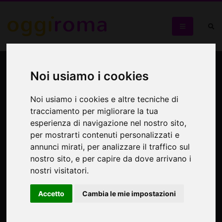
Fulvio Masciangioli, ovvero
Noi usiamo i cookies
"l'arte di stupire": settanta
opere in mostra dal
Noi usiamo i cookies e altre tecniche di
tracciamento per migliorare la tua
prossimo 30 settembre
esperienza di navigazione nel nostro sito,
per mostrarti contenuti personalizzati e
annunci mirati, per analizzare il traffico sul
nostro sito, e per capire da dove arrivano i
nostri visitatori.
Accetto
Cambia le mie impostazioni