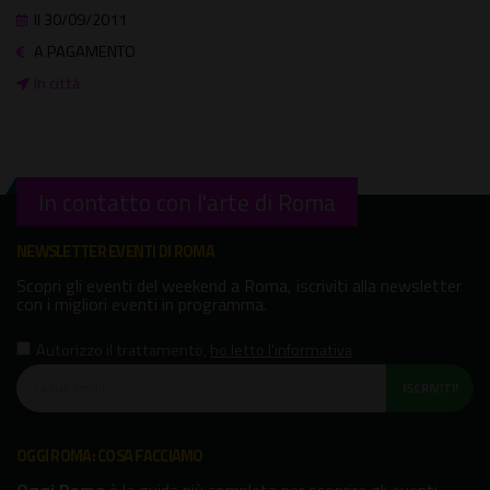
Il 30/09/2011
A PAGAMENTO
In città
In contatto con l'arte di Roma
NEWSLETTER EVENTI DI ROMA
Scopri gli eventi del weekend a Roma, iscriviti alla newsletter
con i migliori eventi in programma.
Autorizzo il trattamento
,
ho letto l'informativa
ISCRIVITI!
OGGI ROMA: COSA FACCIAMO
Oggi Roma
è la guida più completa per scoprire gli eventi