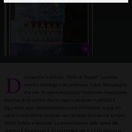
D
a maestro a pittore: "l'Arte di Stupire". La prima
mostra antologica del professor Fulvio Masciangioli
che con 70 opere innovative testimonia l'evoluzione
creativa di un autore che ha saputo declinare in pittura il
figurativo post-impressionista come l'informale, la pop art
come il simbolismo musicale con tecniche diverse ma sempre
dotte forbite e virtuose. La presentazione delle opere alla
stampa è fissata per il 30 settembre alle h 17,00 presso la