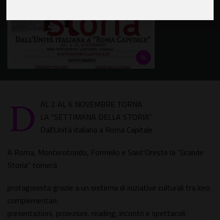
D
AL 2 AL 6 NOVEMBRE TORNA
LA "SETTIMANA DELLA STORIA"
Dall'Unità italiana a Roma Capitale
A Roma, Monterotondo, Formello e Sant'Oreste la "Grande
Storia" tornerà
protagonista grazie a un sistema di iniziative culturali tra loro
complementari:
presentazioni, proiezioni, reading, incontri e spettacoli.