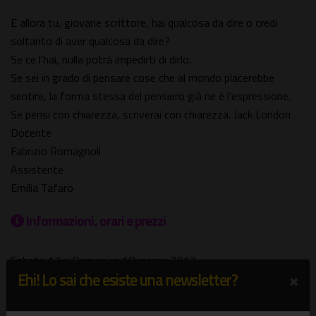
E allora tu, giovane scrittore, hai qualcosa da dire o credi
soltanto di aver qualcosa da dire?
Se ce l’hai, nulla potrà impedirti di dirlo.
Se sei in grado di pensare cose che al mondo piacerebbe
sentire, la forma stessa del pensiero già ne è l’espressione.
Se pensi con chiarezza, scriverai con chiarezza. Jack London
Docente
Fabrizio Romagnoli
Assistente
Emilia Tafaro
Informazioni, orari e prezzi
Sabato 17 e Domenica 18 marzo 2012
×
Ehi! Lo sai che esiste una newsletter?
dalle 10 alle 18
Luogo del Workshop:
C.S.O.A. Sans Papiers