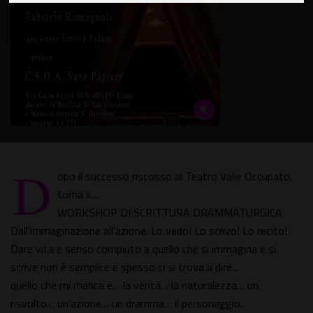
D
opo il successo riscosso al Teatro Valle Occupato,
torna il....
WORKSHOP DI SCRITTURA DRAMMATURGICA
Dall’immaginazione all’azione. Lo vedo! Lo scrivo! Lo recito!
Dare vita e senso compiuto a quello che si immagina e si
scrive non è semplice e spesso ci si trova a dire...
quello che mi manca è… la verità… la naturalezza… un
risvolto… un’azione… un dramma… il personaggio.