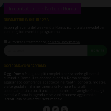
In contatto con l'arte di Roma
NEWSLETTER EVENTI DI ROMA
Scopri gli eventi del weekend a Roma, iscriviti alla newsletter
con i migliori eventi in programma.
Autorizzo il trattamento
,
ho letto l'informativa
ISCRIVITI!
OGGI ROMA: COSA FACCIAMO
Oggi Roma
è la guida più completa per scoprire gli eventi
culturali a Roma. Il calendario eventi a Roma sempre
aggiornato comprende spettacoli nei teatri, concerti, mostre,
visite guidate, film nei cinema di Roma e tanti altri
appuntamenti culturali anche per bambini e famiglie. Cerca gli
eventi a Roma in agenda e se vuoi rimanere aggiornato
iscriviti alla newsletter settimanale.