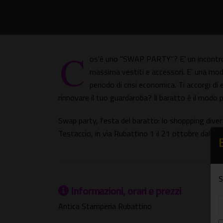
C
os'è uno "SWAP PARTY"? E' un incontro t
massima vestiti e accessori. E' una mod
periodo di crisi economica. Ti accorgi di
rinnovare il tuo guardaroba? Il baratto è il modo 
Swap party, festa del baratto: lo shoppping divert
Testaccio, in via Rubattino 1 il 21 ottobre dalle 1
S
Informazioni, orari e prezzi
Antica Stamperia Rubattino