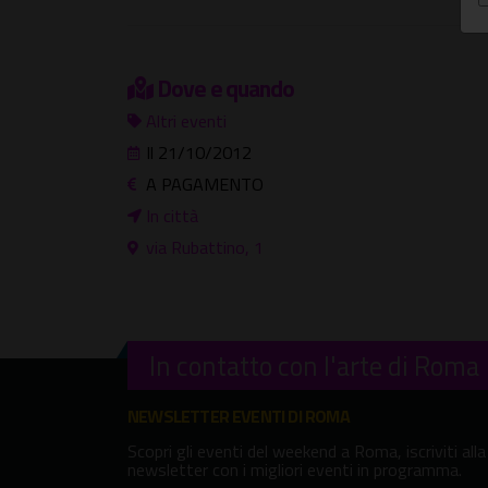
Dove e quando
Altri eventi
Il 21/10/2012
A PAGAMENTO
In città
via Rubattino, 1
In contatto con l'arte di Roma
NEWSLETTER EVENTI DI ROMA
Scopri gli eventi del weekend a Roma, iscriviti alla
newsletter con i migliori eventi in programma.