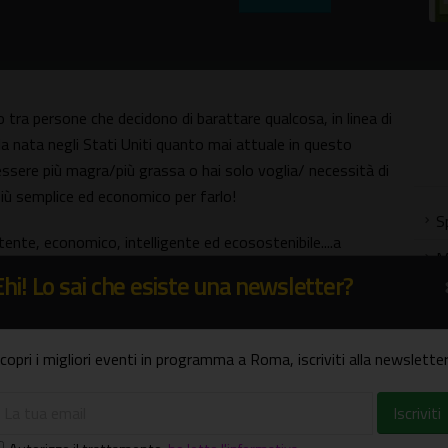
ra persone che decidono di barattare qualcosa, in linea di
a nata negli Stati Uniti quanto mai attuale in questo
 essere più magra/più grassa o hai solo voglia/ necessità di
più semplice ed economico per farlo!
S
ente, economico, intelligente ed ecosostenibile....a
M
6,00.
Ehi! Lo sai che esiste una newsletter?
C
P
copri i migliori eventi in programma a Roma, iscriviti alla newsletter
B
V
T