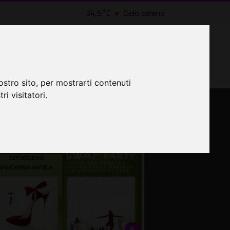
34,5°C
Cielo sereno
LTRI EVENTI ˅
CINEMA ˅
osa fare a Roma
ostro sito, per mostrarti contenuti
ri visitatori.