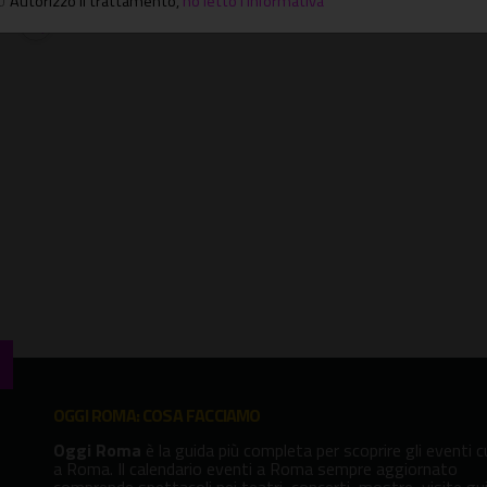
Autorizzo il trattamento
,
ho letto l'informativa
OGGI ROMA: COSA FACCIAMO
Oggi Roma
è la guida più completa per scoprire gli eventi cu
a Roma. Il calendario eventi a Roma sempre aggiornato