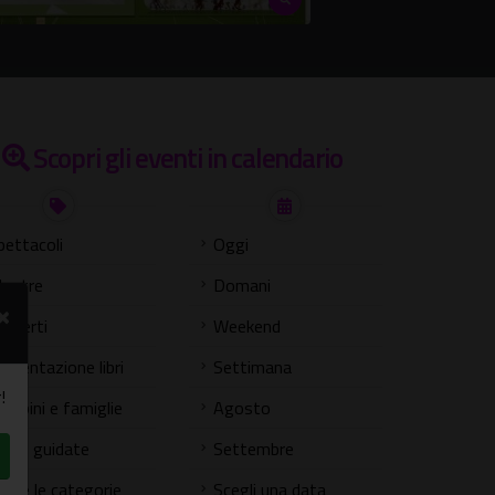
Scopri gli eventi in calendario
pettacoli
Oggi
ostre
Domani
×
oncerti
Weekend
resentazione libri
Settimana
!
ambini e famiglie
Agosto
isite guidate
Settembre
utte le categorie
Scegli una data