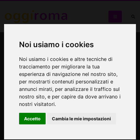
Dialoghi sul passato e il
Noi usiamo i cookies
futuro. Incontri tra scrittrici
Noi usiamo i cookies e altre tecniche di
israeliane e italiane
tracciamento per migliorare la tua
esperienza di navigazione nel nostro sito,
per mostrarti contenuti personalizzati e
Le radici e le ali
annunci mirati, per analizzare il traffico sul
nostro sito, e per capire da dove arrivano i
nostri visitatori.
Accetto
Cambia le mie impostazioni