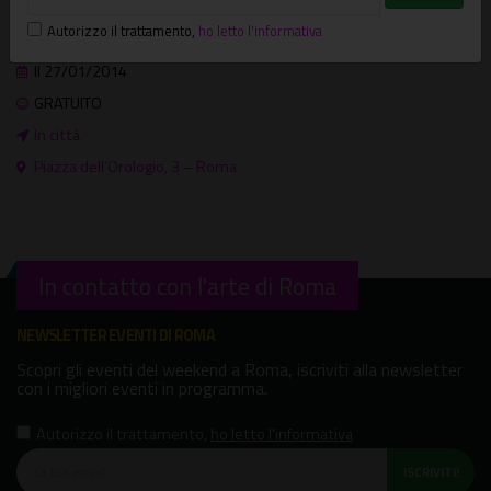
Dove e quando
Autorizzo il trattamento
,
ho letto l'informativa
Altri eventi
Il 27/01/2014
GRATUITO
In città
Piazza dell’Orologio, 3 – Roma
In contatto con l'arte di Roma
NEWSLETTER EVENTI DI ROMA
Scopri gli eventi del weekend a Roma, iscriviti alla newsletter
con i migliori eventi in programma.
Autorizzo il trattamento
,
ho letto l'informativa
ISCRIVITI!