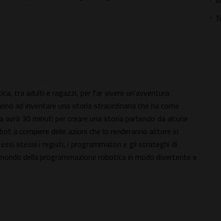
V
T
a, tra adulti e ragazzi, per far vivere un'avventura
ranno ad inventare una storia straordinaria che ha come
vrà 30 minuti per creare una storia partendo da alcune
obot a compiere delle azioni che lo renderanno attore in
essi stessi i registi, i programmatori e gli strateghi di
l mondo della programmazione robotica in modo divertente e