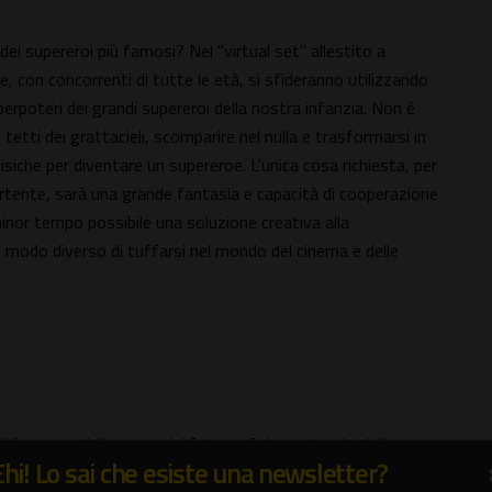
ei supereroi più famosi? Nel "virtual set" allestito a
 con concorrenti di tutte le età, si sfideranno utilizzando
uperpoteri dei grandi supereroi della nostra infanzia. Non è
tetti dei grattacieli, scomparire nel nulla e trasformarsi in
isiche per diventare un supereroe. L'unica cosa richiesta, per
rtente, sarà una grande fantasia e capacità di cooperazione
minor tempo possibile una soluzione creativa alla
 un modo diverso di tuffarsi nel mondo del cinema e delle
sibile creare delle immagini fotografiche partendo dalla
Ehi! Lo sai che esiste una newsletter?
 un pennello: laser, led, cellulari, torce; muovendoli al buio