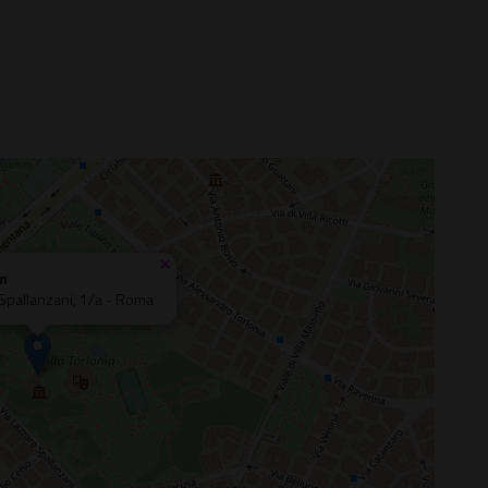
×
n
 Spallanzani, 1/a - Roma