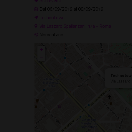
Altri eventi
Dal 06/09/2019 al 08/09/2019
Technotown
Via Lazzaro Spallanzani, 1/a - Roma
Nomentano
+
−
Technotow
Via Lazzaro