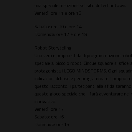
una speciale menzione sul sito di Technotown.
Venerdì: ore 11 e ore 15
Sabato: ore 10 e ore 14
Domenica: ore 12 e ore 18
Robot Storytelling
Una vera e propria sfida di programmazione robotic
speciale al piccolo robot. Cinque squadre si sfide
protagonista i LEGO MINDSTORMS. Ogni squadra a
indicazioni di base e per programmare il proprio r
questo racconto. I partecipanti alla sfida saranno 
questo gioco speciale che li farà avventurare ne
innovativo.
Venerdì: ore 17
Sabato: ore 16
Domenica: ore 15