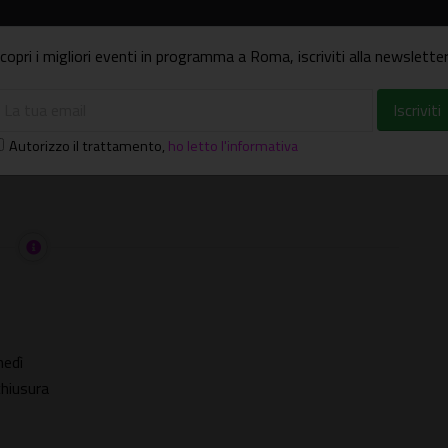
 attivo nel creare le scie luminose che saranno registrate
rà a raccontare una storia per immagini. Persone di età
copri i migliori eventi in programma a Roma, iscriviti alla newsletter
borare insieme per costruire una storia per immagini. Ognuno
oria unica. Le migliori storie verranno premiate con un
 scaricare e condividere.
Autorizzo il trattamento
,
ho letto l'informativa
nedì
chiusura