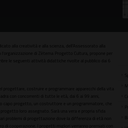
icato alla creatività e alla scienza, dell'Assessorato alla
n l'organizzazione di Zètema Progetto Cultura, propone per
e le seguenti attività didattiche rivolte al pubblico dai 6
S
M
nel progettare, costruire e programmare apparecchi della vita
ra con concorrenti di tutte le età, dai 6 ai 99 anni,
C
oprio capo progetto, un costruttore e un programmatore, che
P
 progetto loro assegnato. Sarà una vera e propria sfida
B
olari problemi di progettazione dove la differenza di età non
o di cooperazione. I progetti migliori verranno premiati con