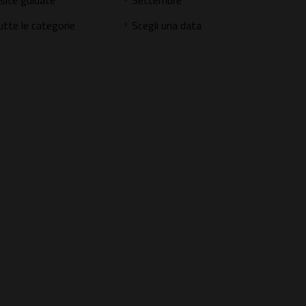
isite guidate
Settembre
utte le categorie
Scegli una data