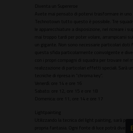
Diventa un Supereroe
Avete mai pensato di potervi trasformare in uno d
Technotown tutto questo è possibile. Tre squadre,
le apparecchiature a disposizione, nel ricreare i s
mai troppo tardi per poter volare, arrampicarsi sui 
un gigante. Non sono necessarie particolari doti f
questa sfida particolarmente coinvolgente e dive
con i propri compagni di squadra per trovare nel 
realizzazione di particolari effetti speciali. Sarà
tecniche di ripresa in "chroma key".
Venerdì: ore 14 e ore 16
Sabato: ore 12, ore 15 e ore 18
Domenica: ore 11, ore 14 e ore 17
Lightpainting
Utilizzando la tecnica del light painting, sarà pos
propria fantasia. Ogni fonte di luce potrà diventare