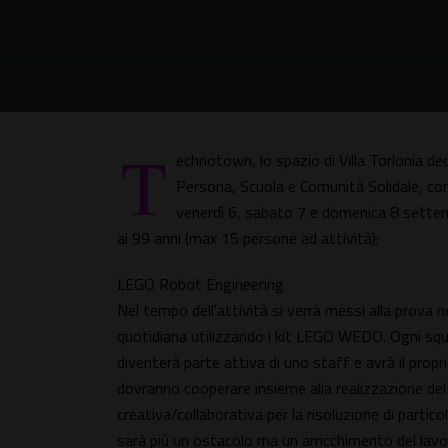
T
echnotown, lo spazio di Villa Torlonia ded
Persona, Scuola e Comunità Solidale, co
venerdì 6, sabato 7 e domenica 8 settembr
ai 99 anni (max 15 persone ad attività):
LEGO Robot Engineering
Nel tempo dell'attività si verrà messi alla prova 
quotidiana utilizzando i kit LEGO WEDO. Ogni squad
diventerà parte attiva di uno staff e avrà il pr
dovranno cooperare insieme alla realizzazione del
creativa/collaborativa per la risoluzione di partic
sarà più un ostacolo ma un arricchimento del lavor