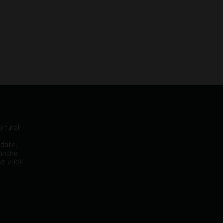
lturali
idate,
 anche
se vuoi