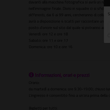
davanti alla macchina fotografica si avrà un ruolo
nell'immagine finale. Divisi in squadre ci si sfide
S
differenti, dai 6 ai 99 anni, cercheranno di colla
avrà a disposizione 4 scatti per raccontare una st
posto d'onore sul sito dal quale si potranno anche
Venerdì: ore 12 e ore 18
Sabato: ore 11 e ore 17
Domenica: ore 10 e ore 16
Informazioni, orari e prezzi
Orario:
da martedì a domenica: ore 9.30-19.00; chiuso lu
L'ingresso è consentito fino a un'ora prima della 
Biglietti per tutti: