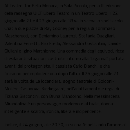
Al Teatro Tor Bella Monaca, in Sala Piccola, per la III edizione
della rassegna UILT Libero Teatro in un Teatro Libero, il 22
giugno alle 21 e il 23 giugno alle 18 va in scena lo spettacolo
Chat a due piazze di Ray Cooney per la regia di Tommaso
Mascherucci, con Beniamino Laurenzi, Stefania Quagliani,
Valentina Ferretti, Elio Freda, Alessandra Costantini, Davide
Giuliani e Igino Marchionne. Una commedia degli equivoci, ricca
di esilaranti situazioni costruite intorno alla "bigamia" portata
avanti dal protagonista, il tassista Carlo Bianchi, e che
finiranno per implodere una dopo l'altra. Il 25 giugno alle 21
sarà la volta de La locandiera, sogno teatrale di Goldoni-
Molière-Casanova-Kierkegaard, nell'adattamento e regia di
Tiziana Biscontini, con Bruna Mandolino. Nella messinscena
Mirandolina è un personaggio moderno e attuale, donna
intelligente e scaltra, ironica, libera e indipendente.
Inoltre, il 24 giugno, alle 20.30, in scena Aspettando l'amore al