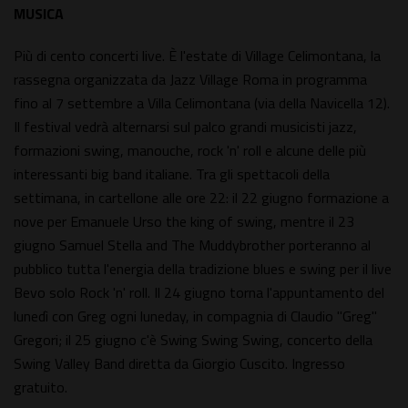
MUSICA
Più di cento concerti live. È l'estate di Village Celimontana, la
rassegna organizzata da Jazz Village Roma in programma
fino al 7 settembre a Villa Celimontana (via della Navicella 12).
Il festival vedrà alternarsi sul palco grandi musicisti jazz,
formazioni swing, manouche, rock 'n' roll e alcune delle più
interessanti big band italiane. Tra gli spettacoli della
settimana, in cartellone alle ore 22: il 22 giugno formazione a
nove per Emanuele Urso the king of swing, mentre il 23
giugno Samuel Stella and The Muddybrother porteranno al
pubblico tutta l'energia della tradizione blues e swing per il live
Bevo solo Rock 'n' roll. Il 24 giugno torna l'appuntamento del
lunedì con Greg ogni luneday, in compagnia di Claudio "Greg"
Gregori; il 25 giugno c'è Swing Swing Swing, concerto della
Swing Valley Band diretta da Giorgio Cuscito. Ingresso
gratuito.