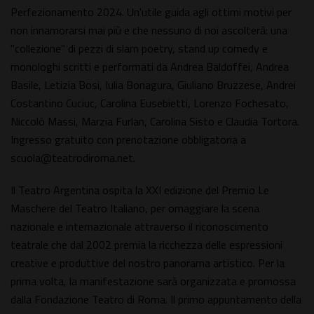
Perfezionamento 2024. Un'utile guida agli ottimi motivi per
non innamorarsi mai più e che nessuno di noi ascolterà: una
"collezione" di pezzi di slam poetry, stand up comedy e
monologhi scritti e performati da Andrea Baldoffei, Andrea
Basile, Letizia Bosi, Iulia Bonagura, Giuliano Bruzzese, Andrei
Costantino Cuciuc, Carolina Eusebietti, Lorenzo Fochesato,
Niccolò Massi, Marzia Furlan, Carolina Sisto e Claudia Tortora.
Ingresso gratuito con prenotazione obbligatoria a
scuola@teatrodiroma.net.
Il Teatro Argentina ospita la XXI edizione del Premio Le
Maschere del Teatro Italiano, per omaggiare la scena
nazionale e internazionale attraverso il riconoscimento
teatrale che dal 2002 premia la ricchezza delle espressioni
creative e produttive del nostro panorama artistico. Per la
prima volta, la manifestazione sarà organizzata e promossa
dalla Fondazione Teatro di Roma. Il primo appuntamento della