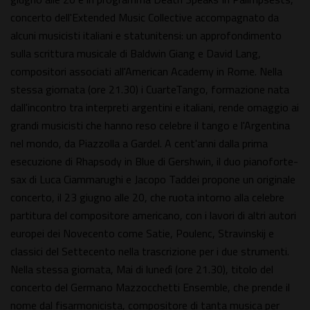
concerto dell'Extended Music Collective accompagnato da
alcuni musicisti italiani e statunitensi: un approfondimento
sulla scrittura musicale di Baldwin Giang e David Lang,
compositori associati all'American Academy in Rome. Nella
stessa giornata (ore 21.30) i CuarteTango, formazione nata
dall'incontro tra interpreti argentini e italiani, rende omaggio ai
grandi musicisti che hanno reso celebre il tango e l'Argentina
nel mondo, da Piazzolla a Gardel. A cent'anni dalla prima
esecuzione di Rhapsody in Blue di Gershwin, il duo pianoforte-
sax di Luca Ciammarughi e Jacopo Taddei propone un originale
concerto, il 23 giugno alle 20, che ruota intorno alla celebre
partitura del compositore americano, con i lavori di altri autori
europei dei Novecento come Satie, Poulenc, Stravinskij e
classici del Settecento nella trascrizione per i due strumenti.
Nella stessa giornata, Mai di lunedì (ore 21.30), titolo del
concerto del Germano Mazzocchetti Ensemble, che prende il
nome dal fisarmonicista, compositore di tanta musica per