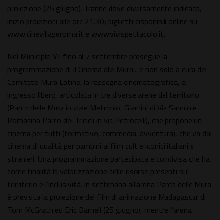
proiezione (25 giugno). Tranne dove diversamente indicato,
inizio proiezioni alle ore 21.30; biglietti disponibili online su
www.cinevillageroma.it e www.vivispettacolo.it.
Nel Municipio VII fino al 7 settembre prosegue la
programmazione di Il Cinema alle Mura... e non solo a cura del
Comitato Mura Latine, la rassegna cinematografica, a
ingresso libero, articolata in tre diverse arene del territorio
(Parco delle Mura in viale Metronio, Giardini di Via Sannio e
Romanina Parco dei Tricicli in via Petrocelli), che propone un
cinema per tutti (formativo, commedia, avventura), che va dal
cinema di qualità per bambini ai film cult e iconici italiani e
stranieri. Una programmazione partecipata e condivisa che ha
come finalità la valorizzazione delle risorse presenti sul
territorio e l'inclusività. In settimana all'arena Parco delle Mura
è prevista la proiezione del film di animazione Madagascar di
Tom McGrath ed Eric Darnell (25 giugno), mentre l'arena