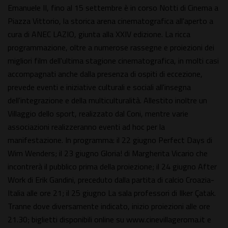
Emanuele II, fino al 15 settembre è in corso Notti di Cinema a
Piazza Vittorio, la storica arena cinematografica all'aperto a
cura di ANEC LAZIO, giunta alla XXIV edizione. La ricca
programmazione, oltre a numerose rassegne e proiezioni dei
migliori film dell'ultima stagione cinematografica, in molti casi
accompagnati anche dalla presenza di ospiti di eccezione,
prevede eventi e iniziative culturali e sociali all'insegna
dell'integrazione e della multiculturalità. Allestito inoltre un
Villaggio dello sport, realizzato dal Coni, mentre varie
associazioni realizzeranno eventi ad hoc per la
manifestazione. In programma: il 22 giugno Perfect Days di
Wim Wenders; il 23 giugno Gloria! di Margherita Vicario che
incontrerà il pubblico prima della proiezione; il 24 giugno After
Work di Erik Gandini, preceduto dalla partita di calcio Croazia-
Italia alle ore 21; il 25 giugno La sala professori di Ilker Çatak.
Tranne dove diversamente indicato, inizio proiezioni alle ore
21.30; biglietti disponibili online su www.cinevillageroma.it e