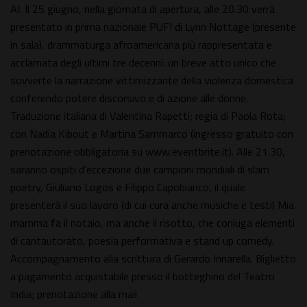
AI. Il 25 giugno, nella giornata di apertura, alle 20.30 verrà
presentato in prima nazionale PUF! di Lynn Nottage (presente
in sala), drammaturga afroamericana più rappresentata e
acclamata degli ultimi tre decenni: un breve atto unico che
sovverte la narrazione vittimizzante della violenza domestica
conferendo potere discorsivo e di azione alle donne.
Traduzione italiana di Valentina Rapetti; regia di Paola Rota;
con Nadia Kibout e Martina Sammarco (ingresso gratuito con
prenotazione obbligatoria su www.eventbrite.it). Alle 21.30,
saranno ospiti d'eccezione due campioni mondiali di slam
poetry, Giuliano Logos e Filippo Capobianco, il quale
presenterà il suo lavoro (di cui cura anche musiche e testi) Mia
mamma fa il notaio, ma anche il risotto, che coniuga elementi
di cantautorato, poesia performativa e stand up comedy.
Accompagnamento alla scrittura di Gerardo Innarella. Biglietto
a pagamento acquistabile presso il botteghino del Teatro
India; prenotazione alla mail