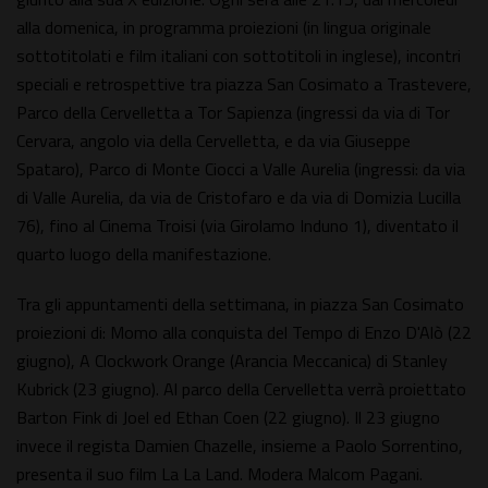
alla domenica, in programma proiezioni (in lingua originale
sottotitolati e film italiani con sottotitoli in inglese), incontri
speciali e retrospettive tra piazza San Cosimato a Trastevere,
Parco della Cervelletta a Tor Sapienza (ingressi da via di Tor
Cervara, angolo via della Cervelletta, e da via Giuseppe
Spataro), Parco di Monte Ciocci a Valle Aurelia (ingressi: da via
di Valle Aurelia, da via de Cristofaro e da via di Domizia Lucilla
76), fino al Cinema Troisi (via Girolamo Induno 1), diventato il
quarto luogo della manifestazione.
Tra gli appuntamenti della settimana, in piazza San Cosimato
proiezioni di: Momo alla conquista del Tempo di Enzo D'Alò (22
giugno), A Clockwork Orange (Arancia Meccanica) di Stanley
Kubrick (23 giugno). Al parco della Cervelletta verrà proiettato
Barton Fink di Joel ed Ethan Coen (22 giugno). Il 23 giugno
invece il regista Damien Chazelle, insieme a Paolo Sorrentino,
presenta il suo film La La Land. Modera Malcom Pagani.