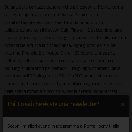
Su una delle terrazze panoramiche più celebri di Roma, torna
l'atteso appuntamento con Piazza Gianicolo, la
manifestazione estiva presentata da Scomodo in
collaborazione con il Cotton Club. Fino al 12 settembre, uno
spazio gratuito, di cultura e aggregazione territoriale aperto e
accessibile a tutta la cittadinanza, ogni giorno dalle 9 del
mattino fino alle 2 di notte. Oltre 180 eventi all'insegna
dell'arte, della musica e della cultura con aula studio, co-
working e laboratori per bambini. Tra gli appuntamenti della
settimana: il 22 giugno alle 22 c'è 1000 sound: she made
showcase, format che porta al pubblico i dj più interessanti
della scena romana e non solo. Per la serata, sono attesi
Aghnes, Ameliée e Sofiget. Il 23 giugno, sempre alle 22,
×
Ehi! Lo sai che esiste una newsletter?
spettacolo concerto di Max Maglione che sarà sul palco per
sostenere LaCasaDiPeterPan, associazione che ospita
bambini malati di tumore e le loro famiglie.
Scopri i migliori eventi in programma a Roma, iscriviti alla