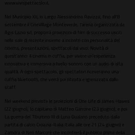
www.vivispettacolo.it.
Nel Municipio XII, in Largo Alessandrina Ravizza, fino all'8
settembre il CineVillage Monteverde, l'arena organizzata da
Agis Lazio srl, proporrà proiezioni di film di successo usciti
nelle sale di recente insieme a incontri con personalità del
cinema, presentazioni, spettacoli dal vivo. Novità di
quest'anno: Il cinema in cuffia, per vivere un'esperienza
innovativa e immersiva a livello sonoro con un audio di alta
qualità. A ogni spettacolo, gli spettatori riceveranno una
cuffia bluetooth, che verrà poi ritirata e igienizzata dallo
staff.
Nel weekend previste le proiezioni di One Life di James Hawes
(22 giugno), Io capitano di Matteo Garrone (23 giugno), e poi
La guerra del Tiburtino III di Luna Gualano preceduto dalla
partita di calcio Croazia-Italia Italia alle ore 21 (24 giugno) e
Zamora di Neri Marcorè che incontrerà il pubblico prima della