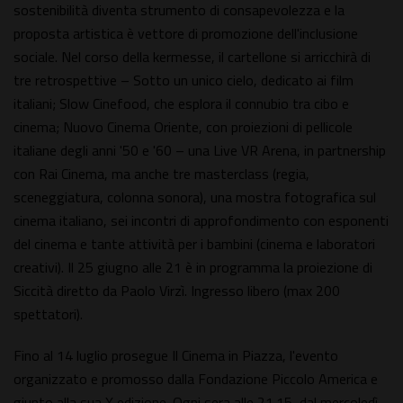
sostenibilità diventa strumento di consapevolezza e la
proposta artistica è vettore di promozione dell'inclusione
sociale. Nel corso della kermesse, il cartellone si arricchirà di
tre retrospettive – Sotto un unico cielo, dedicato ai film
italiani; Slow Cinefood, che esplora il connubio tra cibo e
cinema; Nuovo Cinema Oriente, con proiezioni di pellicole
italiane degli anni '50 e '60 – una Live VR Arena, in partnership
con Rai Cinema, ma anche tre masterclass (regia,
sceneggiatura, colonna sonora), una mostra fotografica sul
cinema italiano, sei incontri di approfondimento con esponenti
del cinema e tante attività per i bambini (cinema e laboratori
creativi). Il 25 giugno alle 21 è in programma la proiezione di
Siccità diretto da Paolo Virzì. Ingresso libero (max 200
spettatori).
Fino al 14 luglio prosegue Il Cinema in Piazza, l'evento
organizzato e promosso dalla Fondazione Piccolo America e
giunto alla sua X edizione. Ogni sera alle 21.15, dal mercoledì