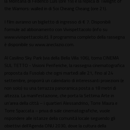
la Montaña di Federico Luis (ore 19) e la replica di Twilight of
the Warriors: walled in di Soi Cheang Cheang (ore 21).
I film avranno un biglietto di ingresso di € 7. Disponibili
formule ad abbonamento con Vivispettacolo (info su
www.vivispettacolo.it). Il programma completo della rassegna
è disponibile su www.aneclazio.com.
Al Casilino Sky Park (via della Bella Villa 106), torna CINEMA
SUL TETTO - Visioni Periferiche, la rassegna cinematografica
proposta da Fusolab che ogni martedì alle 21, fino al 24
settembre, proporrà un calendario di interessanti proiezioni (e
non solo) su una terrazza panoramica posta a 18 metri di
altezza. La manifestazione, che porta la Settima Arte in
un'area della città – i quartieri Alessandrino, Torre Maura e
Torre Spaccata – priva di sale cinematografiche, vuole
rispondere alle istanze della comunità locale seguendo gli
obiettivi dell'Agenda ONU 2030, dove la cultura della