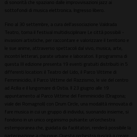
di sonorità che spaziano dalle improvvisazioni jazz ai
sottofondi di musica elettronica. Ingresso libero.
Fino al 30 settembre, a cura dell'associazione Valdrada
Teatro, torna il festival multidisciplinare Le città possibili -
invasioni artistiche, per raccontare e valorizzare il territorio e
le sue anime, attraverso spettacoli dal vivo, musica, arte,
incontri letterari, parate urbane e laboratori. Il programma di
questa III edizione presenta 19 eventi gratuiti distribuiti in 5
differenti location: il Teatro del Lido, il Parco Vittime di
Femminicidio, il Parco Vittime del Razzismo, le vie del centro
ad Acilia e il lungomare di Ostia. Il 23 giugno alle 19
appuntamento al Parco Vittime del Femminicidio (Dragona;
viale dei Romagnoli) con Drum Circle, una modalità rinnovata di
fare musica in cui un gruppo di individui, suonando insieme, si
fondono in un unico organismo pulsante: un'orchestra
estemporanea che, guidata da facilitatori, renderà possibile la
partecipazione a chiunque. Questa orchestra riuscirà a creare