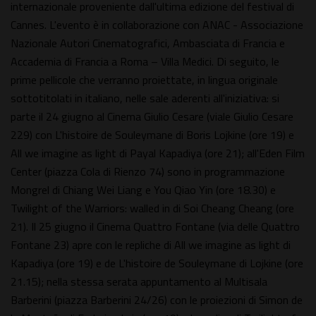
internazionale proveniente dall'ultima edizione del festival di
Cannes. L'evento è in collaborazione con ANAC - Associazione
Nazionale Autori Cinematografici, Ambasciata di Francia e
Accademia di Francia a Roma – Villa Medici. Di seguito, le
prime pellicole che verranno proiettate, in lingua originale
sottotitolati in italiano, nelle sale aderenti all'iniziativa: si
parte il 24 giugno al Cinema Giulio Cesare (viale Giulio Cesare
229) con L'histoire de Souleymane di Boris Lojkine (ore 19) e
All we imagine as light di Payal Kapadiya (ore 21); all'Eden Film
Center (piazza Cola di Rienzo 74) sono in programmazione
Mongrel di Chiang Wei Liang e You Qiao Yin (ore 18.30) e
Twilight of the Warriors: walled in di Soi Cheang Cheang (ore
21). Il 25 giugno il Cinema Quattro Fontane (via delle Quattro
Fontane 23) apre con le repliche di All we imagine as light di
Kapadiya (ore 19) e de L'histoire de Souleymane di Lojkine (ore
21.15); nella stessa serata appuntamento al Multisala
Barberini (piazza Barberini 24/26) con le proiezioni di Simon de