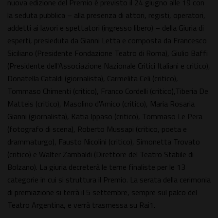
nuova edizione del Premio è previsto il 24 giugno alle 19 con
la seduta pubblica – alla presenza di attori, registi, operatori,
addetti ai lavori e spettatori (ingresso libero) – della Giuria di
esperti, presieduta da Gianni Letta e composta da Francesco
Siciliano (Presidente Fondazione Teatro di Roma), Giulio Baffi
(Presidente dell'Associazione Nazionale Critici Italiani e critico),
Donatella Cataldi (giornalista), Carmelita Celi (critico),
Tommaso Chimenti (critico), Franco Cordelli (critico),Tiberia De
Matteis (critico), Masolino d'Amico (critico), Maria Rosaria
Gianni (giornalista), Katia Ippaso (critico), Tommaso Le Pera
(fotografo di scena), Roberto Mussapi (critico, poeta e
drammaturgo), Fausto Nicolini (critico), Simonetta Trovato
(critico) e Walter Zambaldi (Direttore del Teatro Stabile di
Bolzano). La giuria decreterà le terne finaliste per le 13
categorie in cui si struttura il Premio. La serata della cerimonia
di premiazione si terrà il 5 settembre, sempre sul palco del
Teatro Argentina, e verrà trasmessa su Rai1.