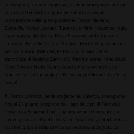
sostengono, cadono e rialzano, facendo emergere di volta in
volta caratteristiche, segni e personalità di cinque
protagoniste delle opere pucciniane: Tosca, Madama
Butterfly, Manon Lescaut, Turandot e Mimì. Ideazione, regia
e coreografia di Caterina Mochi Sismondi; performance e
creazione: Elisa Mutto, Sara Frediani, Marta Alba, Iolanda del
Vecchio e Rocio Belen Reyes Patricio. Musica live ed
elettronica di Beatrice Zanin; trio d'archi in scena: Irene Dosio,
Maria Sandu e Nadia Marino. Adattamento orchestrale di
Francesco Oliveto; rigging di Michelangelo Merlanti (anche in
scena).
Al Teatro Costanzi, per la stagione del Balletto, proseguono
fino al 27 giugno le repliche de Il lago dei cigni di ?ajkovskij
firmato da Benjamin Pech. Una produzione imponente che
coinvolge circa settanta danzatori, tra étoiles, primi ballerini,
solisti e Corpo di Ballo diretto da Eleonora Abbagnato; un