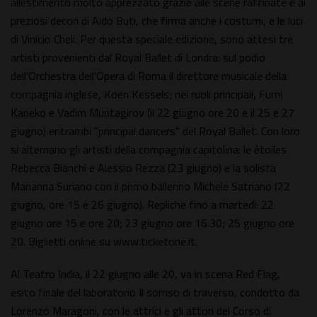
allestimento molto apprezzato grazie alle scene raffinate e ai
preziosi decori di Aldo Buti, che firma anche i costumi, e le luci
di Vinicio Cheli. Per questa speciale edizione, sono attesi tre
artisti provenienti dal Royal Ballet di Londra: sul podio
dell'Orchestra dell'Opera di Roma il direttore musicale della
compagnia inglese, Koen Kessels; nei ruoli principali, Fumi
Kaneko e Vadim Muntagirov (il 22 giugno ore 20 e il 25 e 27
giugno) entrambi "principal dancers" del Royal Ballet. Con loro
si alternano gli artisti della compagnia capitolina: le étoiles
Rebecca Bianchi e Alessio Rezza (23 giugno) e la solista
Marianna Suriano con il primo ballerino Michele Satriano (22
giugno, ore 15 e 26 giugno). Repliche fino a martedì: 22
giugno ore 15 e ore 20; 23 giugno ore 16.30; 25 giugno ore
20. Biglietti online su www.ticketone.it.
Al Teatro India, il 22 giugno alle 20, va in scena Red Flag,
esito finale del laboratorio Il sorriso di traverso, condotto da
Lorenzo Maragoni, con le attrici e gli attori del Corso di