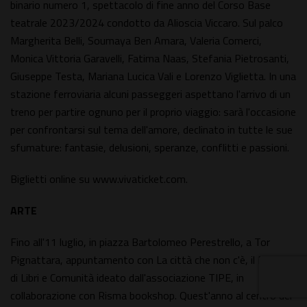
binario numero 1, spettacolo di fine anno del Corso Base
teatrale 2023/2024 condotto da Alioscia Viccaro. Sul palco
Margherita Belli, Soumaya Ben Amara, Valeria Comerci,
Monica Vittoria Garavelli, Fatima Naas, Stefania Pietrosanti,
Giuseppe Testa, Mariana Lucica Vali e Lorenzo Viglietta. In una
stazione ferroviaria alcuni passeggeri aspettano l'arrivo di un
treno per partire ognuno per il proprio viaggio: sarà l'occasione
per confrontarsi sul tema dell'amore, declinato in tutte le sue
sfumature: fantasie, delusioni, speranze, conflitti e passioni.
Biglietti online su www.vivaticket.com.
ARTE
Fino all'11 luglio, in piazza Bartolomeo Perestrello, a Tor
Pignattara, appuntamento con La città che non c'è, il Festival
di Libri e Comunità ideato dall'associazione TIPE, in
collaborazione con Risma bookshop. Quest'anno al centro del