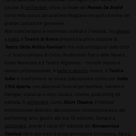
tasche. A
settembre
, infine, la finale del
Premio De André
torna nella piazza del quartiere Magliana che porta il nome del
grande cantautore genovese.
Non mancheranno le kermesse teatrali e i festival. Tra
giugno
e luglio
, il
Teatro di Roma
presenta la prima edizione di
Teatro Ostia Antica Festival
in tre sedi prestigiose della città
– il Teatro romano di Ostia, l'Auditorium Parco della Musica
Ennio Morricone e il Teatro Argentina – tra echi classici e
visioni contemporanee. A
luglio e agosto
, invece, il
Teatro
India
si trasforma in un vivace palcoscenico estivo per
India
Città Aperta
, con laboratori teatrali per bambine, bambini e
famiglie, stand up e circo, musica, cinema, podcasting ed
editoria. A
settembre
, torna
Short Theatre
, il festival
internazionale dedicato alla creazione contemporanea e alle
performing arts, giunto alla sua XX edizione. Sempre a
settembre
, prende il via la 40ª edizione del
Romaeuropa
Festival
: oltre due mesi di programmazione tra musica, danza,