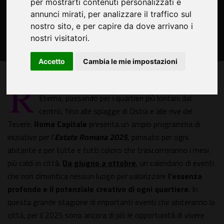
per mostrarti contenuti personalizzati e
annunci mirati, per analizzare il traffico sul
nostro sito, e per capire da dove arrivano i
nostri visitatori.
Accetto
Cambia le mie impostazioni
R
oma è tutta Roma: dal cuore storico della Città
Eterna, passando per i quartieri più lontani dal
centro, fino alle spiagge di Ostia e alle rive del
Tevere.
Roma Capitale
presenta un ampio programma di
iniziative per l'
Estate Romana 2025
, pensato per ogni
abitante e per tutte e tutti coloro che trascorreranno i mesi
più caldi in città.
Da giugno a ottobre
, un calendario di eventi
che non dimentica nessun luogo per valorizzare
l'essenza
profonda e il potenziale creativo di ogni quartiere
. In
questa grande stagione di importanti eventi che abiteranno la
città, per il 2025 sono ancora di più le opportunità di vivere