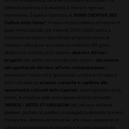
Offrire un'esperienza culturale continua e accessibile, che
celebri la ricchezza e la diversità di Roma in ogni sua
espressione. È questo l'obiettivo di
ROMA CREATIVA 365
Cultura tutto l'anno"
, il nuovo Avviso pubblico attraverso il
quale Roma Capitale, per il biennio 2025-2026, punta a
sostenere un'ampia e diversificata programmazione di
iniziative culturali per accendere la creatività 365 giorni
all'anno e in tutta la città. Saranno
diversi e diffusi i
progetti
che, anche nel corso dei mesi estivi –
dal cinema
allo spettacolo dal vivo, all'arte contemporanea
–
animeranno l'intera città, garantendo a tutte le cittadine e
tutti i cittadini un
accesso costante e capillare alle
opportunità culturali della Capitale
. Hanno già preso il via,
inoltre, le iniziative delle associazioni vincitrici del bando
OPEN25 - ARTES ET IUBILAEUM
che, nell'arco dell'anno
giubilare, portano al pubblico un variegato palinsesto di eventi
fra percorsi, attività performative, arti visive, esperienze di
culture gastronomiche di comunità e di valorizzazione del