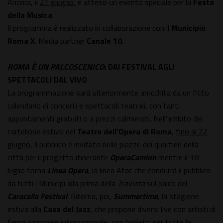
Ancora, il
21 giugno
, è atteso un evento speciale per la
Festa
della Musica
.
Il programma è realizzato in collaborazione con il
Municipio
Roma X
. Media partner
Canale 10
.
ROMA È UN PALCOSCENICO
: DAI FESTIVAL AGLI
SPETTACOLI DAL VIVO
La programmazione sarà ulteriormente arricchita da un fitto
calendario di concerti e spettacoli teatrali, con tanti
appuntamenti gratuiti o a prezzi calmierati. Nell'ambito del
cartellone estivo del
Teatro dell'Opera di Roma
,
fino al 22
giugno
, il pubblico è invitato nelle piazze dei quartieri della
città per il progetto itinerante
OperaCamion
mentre il
18
luglio
torna
Linea Opera
, la linea Atac che condurrà il pubblico
da tutti i Municipi alla prima della
Traviata
sul palco del
Caracalla Festival
. Ritorna, poi,
Summertime
,
la stagione
estiva alla
Casa del Jazz
, che propone diversi live con artisti di
fama nazionale internazionale, con biglietti per tutte le