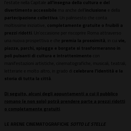
l'estate nella Capitale
all'insegna della cultura e del
divertimento
accessibile
ma anche dell'
inclusione
e della
partecipazione collettiva
. Un palinsesto che conta
moltissime iniziative,
completamente gratuite o fruibili a
prezzi ridotti
. Un'occasione per riscoprire Roma attraverso
una nuova prospettiva e che
premia la
prossimità
, in cui
vie,
piazze, parchi, spiagge e borgate si trasformeranno in
poli pulsanti di cultura
e intrattenimento
con
manifestazioni artistiche, cinematografiche, musicali, teatrali,
letterarie e molto altro, in grado di
celebrare l'identità e la
storia di tutta la città
.
Di seguito, alcuni degli appuntamenti a cui il pubblico
romano (e non solo) potrà prendere parte a prezzi ridotti
o completamente gratuiti
.
LE ARENE CINEMATOGRAFICHE
SOTTO LE STELLE