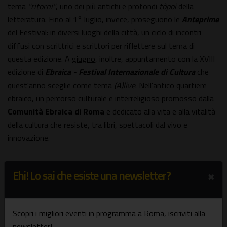
tema
"ritorni"
, uno dei più antichi e profondi
tòpoi
della
letteratura.
Fino al 1° luglio
, invece, proseguono le
Anteprime
del Festival: in diversi luoghi della città, un ciclo di incontri
diffusi con scrittrici e scrittori per riflettere sul tema di
questa edizione. A
giugno
, inoltre, appuntamento con la XVIII
edizione di
Ebraica - Festival Internazionale di Cultura
che
quest'anno sceglie come tema
(A)live
. Nell'antico quartiere
ebraico, un percorso culturale e interreligioso promosso dalla
Comunità Ebraica di Roma
e dedicato alla vita e alla vitalità
della cultura che resiste, tra libri, spettacoli dal vivo e
innovazione.
UN CUORE PIENO DI BELLEZZA
. MOSTRE E NUOVI
×
Ehi! Lo sai che esiste una newsletter?
ORIZZONTI IN CITTÀ
Dall'archeologia al contemporaneo, dalla fotografia alle
installazioni multimediali, tante le proposte all'insegna
Scopri i migliori eventi in programma a Roma, iscriviti alla
dell'arte per tutte e tutti coloro resteranno in città.
newsletter!