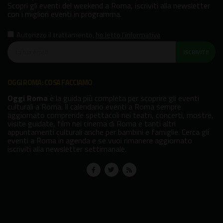
Scopri gli eventi del weekend a Roma, iscriviti alla newsletter
con i migliori eventi in programma.
Autorizzo il trattamento
,
ho letto l'informativa
ISCRIVITI!
OGGI ROMA: COSA FACCIAMO
Oggi Roma
è la guida più completa per scoprire gli eventi
culturali a Roma. Il calendario eventi a Roma sempre
aggiornato comprende spettacoli nei teatri, concerti, mostre,
visite guidate, film nei cinema di Roma e tanti altri
appuntamenti culturali anche per bambini e famiglie. Cerca gli
eventi a Roma in agenda e se vuoi rimanere aggiornato
iscriviti alla newsletter settimanale.