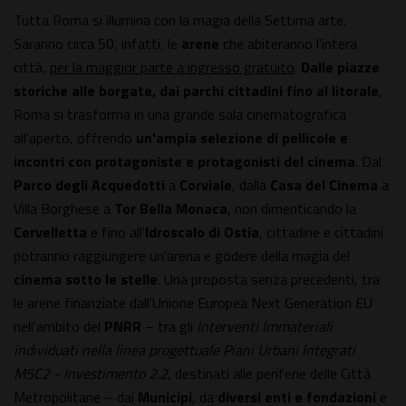
Tutta Roma si illumina con la magia della Settima arte.
Saranno circa 50, infatti, le
arene
che abiteranno l'intera
città,
per la maggior parte a ingresso gratuito
.
Dalle piazze
storiche alle borgate, dai parchi cittadini fino al litorale
,
Roma si trasforma in una grande sala cinematografica
all'aperto, offrendo
un'ampia selezione di pellicole e
incontri con protagoniste e protagonisti del cinema
. Dal
Parco degli Acquedotti
a
Corviale
, dalla
Casa del Cinema
a
Villa Borghese a
Tor Bella Monaca
, non dimenticando la
Cervelletta
e fino all'
Idroscalo di Ostia
, cittadine e cittadini
potranno raggiungere un'arena e godere della magia del
cinema sotto le stelle
. Una proposta senza precedenti, tra
le arene finanziate dall'Unione Europea Next Generation EU
nell'ambito del
PNRR
– tra gli
Interventi Immateriali
individuati nella linea progettuale Piani Urbani Integrati
M5C2 - Investimento 2.2
, destinati alle periferie delle Città
Metropolitane – dai
Municipi
, da
diversi
enti e fondazioni
e