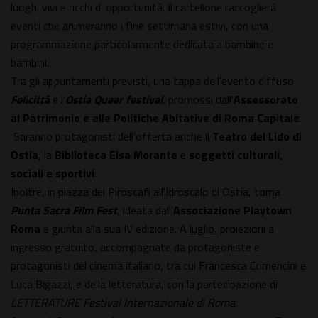
luoghi vivi e ricchi di opportunità. Il cartellone raccoglierà
eventi che animeranno i fine settimana estivi, con una
programmazione particolarmente dedicata a bambine e
bambini.
Tra gli appuntamenti previsti, una tappa dell'evento diffuso
Felicittà
e l'
Ostia Queer festival
, promossi dall'
Assessorato
al Patrimonio e alle Politiche Abitative di Roma Capitale
.
Saranno protagonisti dell'offerta anche il
Teatro del Lido
di
Ostia
, la
Biblioteca Elsa Morante
e
soggetti culturali,
sociali e sportivi
.
Inoltre, in piazza dei Piroscafi all'Idroscalo di Ostia, torna
Punta Sacra Film Fest
, ideata dall'
Associazione Playtown
Roma
e giunta alla sua IV edizione. A
luglio
, proiezioni a
ingresso gratuito, accompagnate da protagoniste e
protagonisti del cinema italiano, tra cui Francesca Comencini e
Luca Bigazzi, e della letteratura, con la partecipazione di
LETTERATURE Festival Internazionale di Roma
.