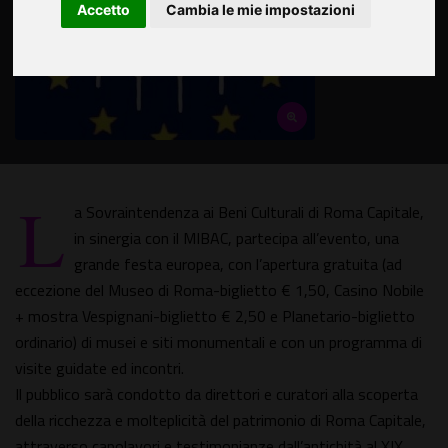
Accetto
Cambia le mie impostazioni
L
a Sovraintendenza ai Beni Culturali di Roma Capitale,
in sinergia con il MIBAC, partecipa all’evento, una
grande festa europea, con l’apertura gratuita (ad
eccezione del Museo di Roma-biglietto € 1,50, Casino Nobile
+ mostra Vespignani-biglietto € 2,50 e Planetario-biglietto
ordinario) di musei e siti monumentali e con un programma di
visite guidate ed incontri.
Il pubblico sarà condotto da direttori e curatori alla scoperta
della ricchezza e molteplicità del patrimonio di Roma Capitale,
attraverso capolavori e testimonianze dall’antichità al XIX