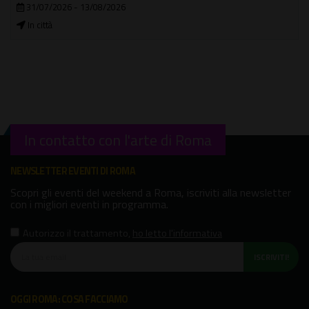
31/07/2026 - 13/08/2026
In città
In contatto con l'arte di Roma
NEWSLETTER EVENTI DI ROMA
Scopri gli eventi del weekend a Roma, iscriviti alla newsletter
con i migliori eventi in programma.
Autorizzo il trattamento
,
ho letto l'informativa
ISCRIVITI!
OGGI ROMA: COSA FACCIAMO