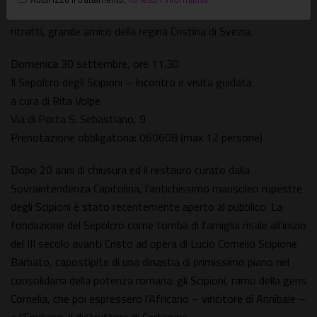
per la sua cultura e per le numerose medaglie con i suoi
ritratti, grande amico della regina Cristina di Svezia.
Domenica 30 settembre, ore 11.30
Il Sepolcro degli Scipioni – Incontro e visita guidata
a cura di Rita Volpe
Via di Porta S. Sebastiano, 9
Prenotazione obbligatoria: 060608 (max 12 persone)
Dopo 20 anni di chiusura ed il restauro curato dalla
Sovraintendenza Capitolina, l’antichissimo mausoleo rupestre
degli Scipioni è stato recentemente aperto al pubblico. La
fondazione del Sepolcro come tomba di famiglia risale all’inizio
del III secolo avanti Cristo ad opera di Lucio Cornelio Scipione
Barbato, capostipite di una dinastia di primissimo piano nel
consolidarsi della potenza romana: gli Scipioni, ramo della gens
Cornelia, che poi espressero l’Africano – vincitore di Annibale –