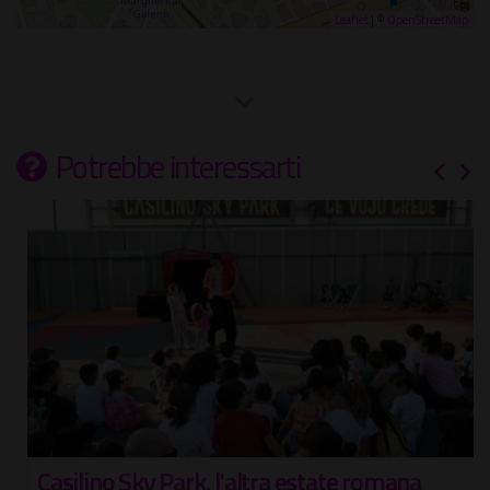
Leaflet
| ©
OpenStreetMap
Potrebbe interessarti
Casilino Sky Park, l'altra estate romana