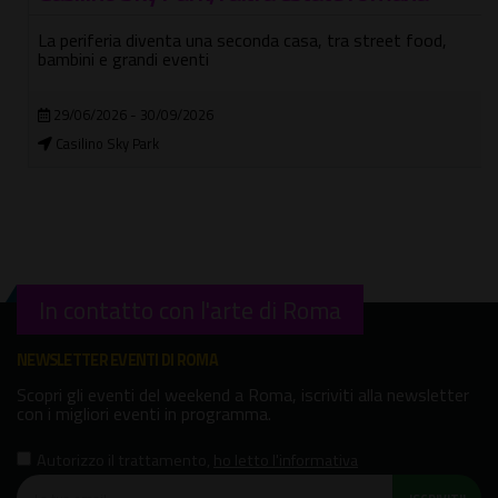
La periferia diventa una seconda casa, tra street food,
bambini e grandi eventi
29/06/2026 - 30/09/2026
Casilino Sky Park
In contatto con l'arte di Roma
NEWSLETTER EVENTI DI ROMA
Scopri gli eventi del weekend a Roma, iscriviti alla newsletter
con i migliori eventi in programma.
Autorizzo il trattamento
,
ho letto l'informativa