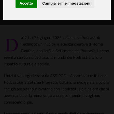
Accetto
Cambia le mie impostazioni
D
al 21 al 25 giugno 2022 la Casa del Podcast di
Technotown, hub della scienza creativa di Roma
Capitale, ospiterà la Settimana del Podcast, il primo
evento capitolino dedicato al mondo dei Podcast e al loro
impatto culturale e sociale.
L'iniziativa, organizzata da ASSIPOD - Associazione Italiana
Podcasting e Zètema Progetto Cultura, si rivolge sia a coloro
che già ascoltano e lavorano con i podcast, sia a coloro che si
avvicinano per la prima volta a questo mondo e vogliono
conoscerlo di più.
I podcast sono, ad oggi, l'unico media digitale indipendente