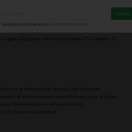
n Zètema Progetto Cultura
rande scultore dell'età classica, Fidia, una figura quasi
Autorizzo il trattamento
,
ho letto l'informativa
on la guida all'ingresso della mostra (durata 75', massimo 20
Zanzi con le Volontarie del Servizio Civile Universale
tecipanti all'evento vengono coinvolti in una caccia al tesoro
enico, tra indizi e premi a tema preistorico.
ta 120', massimo 45 persone)