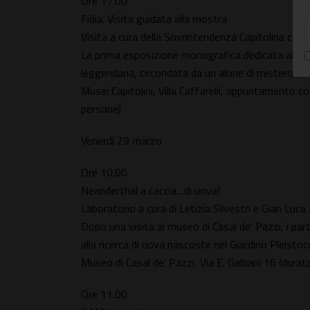
Ore 17.00
Fidia. Visita guidata alla mostra
Visita a cura della Sovrintendenza Capitolina co
La prima esposizione monografica dedicata al più g
leggendaria, circondata da un alone di mistero.
Musei Capitolini, Villa Caffarelli, appuntamento c
persone)
Venerdì 29 marzo
Ore 10.00
Neanderthal a caccia…di uova!
Laboratorio a cura di Letizia Silvestri e Gian Luca 
Dopo una visita al museo di Casal de' Pazzi, i par
alla ricerca di uova nascoste nel Giardino Pleistoc
Museo di Casal de' Pazzi, Via E. Galbani 16 (dura
Ore 11.00