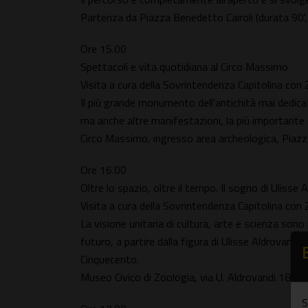
Partenza da Piazza Benedetto Cairoli (durata 90
Ore 15.00
Spettacoli e vita quotidiana al Circo Massimo
Visita a cura della Sovrintendenza Capitolina co
Il più grande monumento dell'antichità mai dedicato 
ma anche altre manifestazioni, la più importante de
Circo Massimo, ingresso area archeologica, Piaz
Ore 16.00
Oltre lo spazio, oltre il tempo. Il sogno di Ulisse 
Visita a cura della Sovrintendenza Capitolina co
La visione unitaria di cultura, arte e scienza son
futuro, a partire dalla figura di Ulisse Aldrovandi,
Cinquecento.
Museo Civico di Zoologia, via U. Aldrovandi 18 (
S