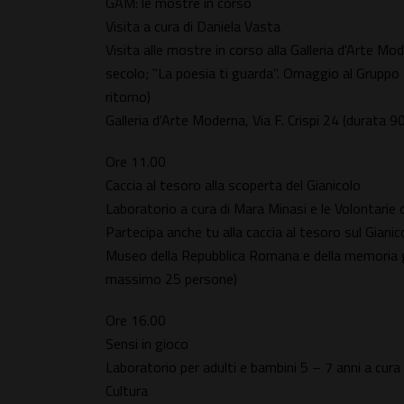
GAM: le mostre in corso
Visita a cura di Daniela Vasta
Visita alle mostre in corso alla Galleria d'Arte Mo
secolo; "La poesia ti guarda". Omaggio al Gruppo 7
ritorno)
Galleria d'Arte Moderna, Via F. Crispi 24 (durata 
Ore 11.00
Caccia al tesoro alla scoperta del Gianicolo
Laboratorio a cura di Mara Minasi e le Volontarie d
Partecipa anche tu alla caccia al tesoro sul Gian
Museo della Repubblica Romana e della memoria ga
massimo 25 persone)
Ore 16.00
Sensi in gioco
Laboratorio per adulti e bambini 5 – 7 anni a cu
Cultura