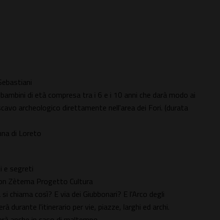
Sebastiani
ai bambini di età compresa tra i 6 e i 10 anni che darà modo ai
 scavo archeologico direttamente nell'area dei Fori. (durata
nna di Loreto
i e segreti
 con Zètema Progetto Cultura
si chiama così? E via dei Giubbonari? E l'Arco degli
 durante l'itinerario per vie, piazze, larghi ed archi.
erà anche in caso di maltempo.