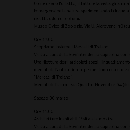
Come usano l'olfatto, il tatto e la vista gli anima
immergersi nella natura sperimentando i cinque alla
insetti, odori e profumi.
Museo Civico di Zoologia, Via U. Aldrovandi 18 (
Ore 17.00
Scopriamo insieme i Mercati di Traiano
Visita a cura della Sovrintendenza Capitolina co
Una rilettura degli articolati spazi, l'inquadrament
mercati dell'antica Roma, permettono una nuova
"Mercati di Traiano".
Mercati di Traiano, via Quattro Novembre 94 (du
Sabato 30 marzo
Ore 11.00
Architetture inabitabili. Visita alla mostra
Visita a cura della Sovrintendenza Capitolina co