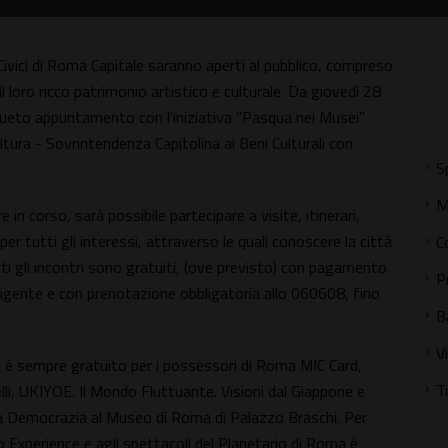
 Civici di Roma Capitale saranno aperti al pubblico, compreso
 il loro ricco patrimonio artistico e culturale. Da giovedì 28
nsueto appuntamento con l'iniziativa "Pasqua nei Musei"
ura - Sovrintendenza Capitolina ai Beni Culturali con
S
M
 in corso, sarà possibile partecipare a visite, itinerari,
per tutti gli interessi, attraverso le quali conoscere la città
C
tti gli incontri sono gratuiti, (ove previsto) con pagamento
P
 vigente e con prenotazione obbligatoria allo 060608, fino
B
V
e è sempre gratuito per i possessori di Roma MIC Card,
T
elli, UKIYOE. Il Mondo Fluttuante. Visioni dal Giappone e
la Democrazia al Museo di Roma di Palazzo Braschi. Per
o Experience e agli spettacoli del Planetario di Roma è