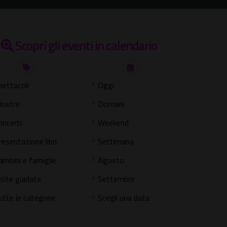
Scopri gli eventi in calendario
pettacoli
Oggi
ostre
Domani
oncerti
Weekend
resentazione libri
Settimana
ambini e famiglie
Agosto
isite guidate
Settembre
utte le categorie
Scegli una data