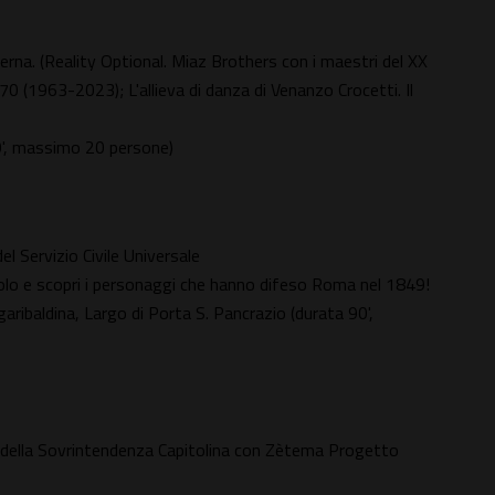
derna. (Reality Optional. Miaz Brothers con i maestri del XX
0 (1963-2023); L'allieva di danza di Venanzo Crocetti. Il
90', massimo 20 persone)
el Servizio Civile Universale
icolo e scopri i personaggi che hanno difeso Roma nel 1849!
ribaldina, Largo di Porta S. Pancrazio (durata 90',
ra della Sovrintendenza Capitolina con Zètema Progetto