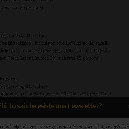
', massimo 25 persone)
n Zètema Progetto Cultura
agli spettacoli, tra cui non solo ludi e corse dei cavalli,
lle quali prevedeva il passaggio delle cerimonie trionfali.
za di Porta Capena (durata 60', massimo 25 persone)
Aldrovandi
n Zètema Progetto Cultura
o proposte in un percorso di ricerca tra passato, presente e
 uno dei più grandi scienziati e osservatori della natura del
Ehi! Lo sai che esiste una newsletter?
durata 60', massimo 20 persone)
copri i migliori eventi in programma a Roma, iscriviti alla newsletter