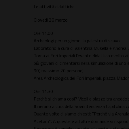
Le attività didattiche
Giovedì 28 marzo
Ore 11.00
Archeologi per un giorno: la palestra di scavo
Laboratorio a cura di Valentina Musella e Andrea 
Torna ai Fori Imperiali l'evento didattico rivolto 
più giovani di cimentarsi nella simulazione di uno
90', massimo 20 persone)
Area Archeologica dei Fori Imperiali, piazza Mado
Ore 11.30
Perché si chiama così? Vicoli e piazze tra aneddot
Itinerario a cura della Sovrintendenza Capitolina
Quante volte ci siamo chiesti: "Perché via Arenula 
Acetari?". A queste e ad altre domande si risponderà
Il percorso è completamente all'aperto e si svolg