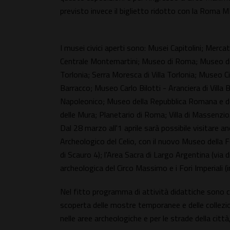
previsto invece il biglietto ridotto con la Roma M
I musei civici aperti sono: Musei Capitolini; Mercat
Centrale Montemartini; Museo di Roma; Museo di R
Torlonia; Serra Moresca di Villa Torlonia; Museo C
Barracco; Museo Carlo Bilotti - Aranciera di Vill
Napoleonico; Museo della Repubblica Romana e de
delle Mura; Planetario di Roma; Villa di Massenzio
Dal 28 marzo all'1 aprile sarà possibile visitare a
Archeologico del Celio, con il nuovo Museo della F
di Scauro 4); l'Area Sacra di Largo Argentina (via di
archeologica del Circo Massimo e i Fori Imperiali (
Nel fitto programma di attività didattiche sono 
scoperta delle mostre temporanee e delle collez
nelle aree archeologiche e per le strade della città