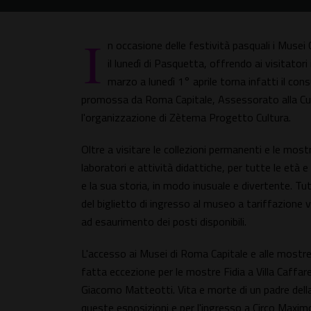
I
n occasione delle festività pasquali i Musei
il lunedì di Pasquetta, offrendo ai visitatori
marzo a lunedì 1° aprile torna infatti il co
promossa da Roma Capitale, Assessorato alla Cult
l'organizzazione di Zètema Progetto Cultura.
Oltre a visitare le collezioni permanenti e le mostre
laboratori e attività didattiche, per tutte le età e 
e la sua storia, in modo inusuale e divertente. Tu
del biglietto di ingresso al museo a tariffazione
ad esaurimento dei posti disponibili.
L'accesso ai Musei di Roma Capitale e alle mostr
fatta eccezione per le mostre Fidia a Villa Caffar
Giacomo Matteotti. Vita e morte di un padre del
queste esposizioni e per l'ingresso a Circo Maxim