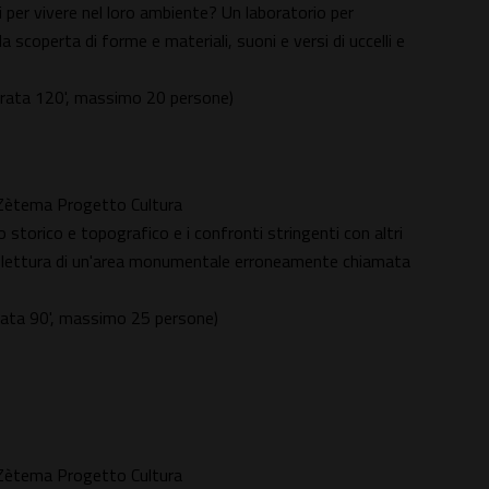
li per vivere nel loro ambiente? Un laboratorio per
 scoperta di forme e materiali, suoni e versi di uccelli e
durata 120', massimo 20 persone)
n Zètema Progetto Cultura
o storico e topografico e i confronti stringenti con altri
 lettura di un'area monumentale erroneamente chiamata
rata 90', massimo 25 persone)
n Zètema Progetto Cultura