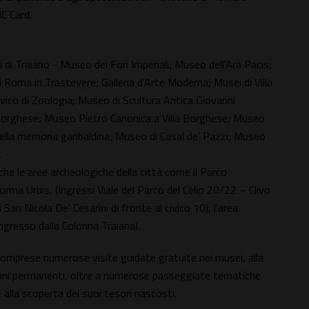
IC Card.
i di Traiano - Museo dei Fori Imperiali; Museo dell'Ara Pacis;
oma in Trastevere; Galleria d'Arte Moderna; Musei di Villa
ivico di Zoologia; Museo di Scultura Antica Giovanni
a Borghese; Museo Pietro Canonica a Villa Borghese; Museo
lla memoria garibaldina; Museo di Casal de' Pazzi; Museo
.
nche le aree archeologiche della città come il Parco
orma Urbis, (Ingressi Viale del Parco del Celio 20/22 – Clivo
 San Nicola De' Cesarini di fronte al civico 10), l'area
ingresso dalla Colonna Traiana).
comprese numerose visite guidate gratuite nei musei, alla
ioni permanenti, oltre a numerose passeggiate tematiche
, alla scoperta dei suoi tesori nascosti.