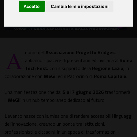
Accetto
Cambia le mie impostazioni
A
nome dell'
Associazione Progetto Bridges
,
abbiamo il piacere di presentarvi ed invitarvi al
Roma
Tech Fest.
Con il supporto della
Regione Lazio
, in
collaborazione con
WeGil
ed il Patrocinio di
Roma Capitale
.
Una manifestazione che dal
5 al 7 giugno 2026
trasformerà
il
WeGil
in un hub temporaneo dedicato al futuro.
L'evento nasce con la missione di rendere accessibili i linguaggi
dell'innovazione, creando un ponte tra istituzioni,
professionisti e cittadini. In un'epoca di trasformazioni