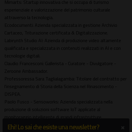
Mirnarts: Startup innovativa che si occupa di turismo
esperienziale e valorizzazione del patrimonio culturale
attraverso la tecnologia.
Ecodocumenti: Azienda specializzata in gestione Archivio
Cartaceo, Triturazione certificata & Digitalizzazione.
Labirynth Studio AI: Azienda di produzione video altamente
qualificata e specializzata in contenuti realizzati in AI e con
tecnologie digitali.
Claudio Francesconi: Gallerista - Curatore - Divulgatore -
Zeroone Ambassador.
Professoressa Sara Taglialagamba: Titolare del contratto per
l'insegnamento di Storia della Scienza nel Rinascimento -
DISPEA.
Paolo Fusco - Sensoworks: Azienda specializzata nella
produzione di soluzioni software IoT applicate al
monitoraggio intelligente di grandi infrastrutture.
Tokenable - Massimo Ruotolo: Azienda specializzata in Web3,
×
Ehi! Lo sai che esiste una newsletter?