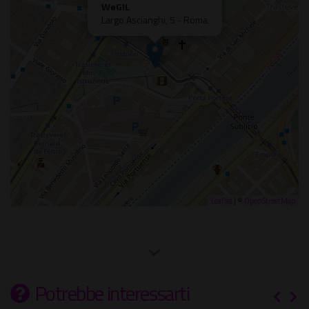
WeGIL
Largo Ascianghi, 5 - Roma
Leaflet
| ©
OpenStreetMap
Potrebbe interessarti