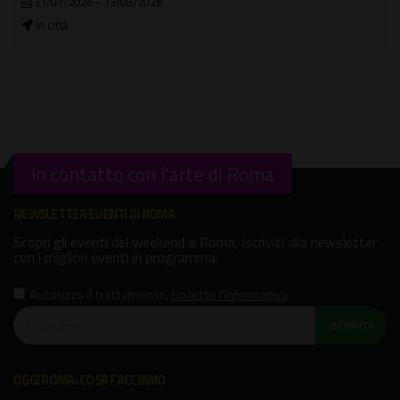
29/06/2026 - 30/09/2026
Casilino Sky Park
In contatto con l'arte di Roma
NEWSLETTER EVENTI DI ROMA
Scopri gli eventi del weekend a Roma, iscriviti alla newsletter
con i migliori eventi in programma.
Autorizzo il trattamento
,
ho letto l'informativa
ISCRIVITI!
OGGI ROMA: COSA FACCIAMO