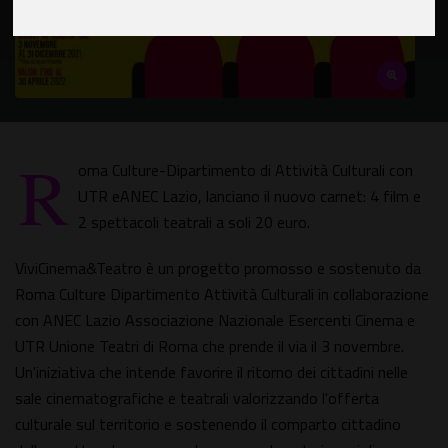
R
oma Culture-Dipartimento di Attività Culturali con
UTR eANEC Lazio, lanciano il nuovo carnet: 4 film e
2 spettacoli teatrali a soli 20 euro.
ViviCinema&Teatro è un progetto promosso e sostenuto da
Roma Culture Dipartimento Attività Culturali in collaborazione
con ANEC Lazio Associazione Nazionale Esercenti Cinema e
UTR Unione Teatri di Roma che prende il via il 3 novembre.
Un'iniziativa che intende favorire il ritorno dei cittadini nelle
sale cinematografiche e teatrali valorizzando l'offerta
culturale sul territorio e sostenendo il comparto cittadino