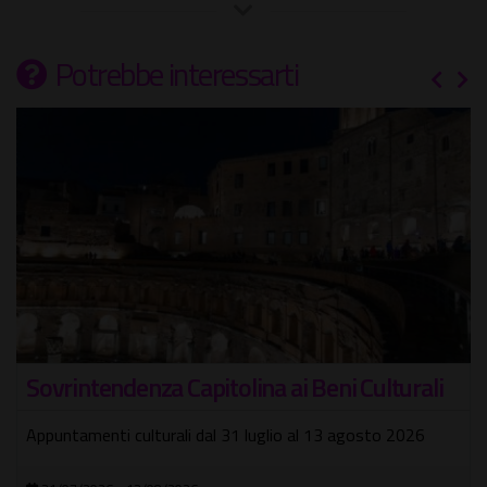
Potrebbe interessarti
Casilino Sky Park, l'altra estate romana
La periferia diventa una seconda casa, tra street food,
bambini e grandi eventi