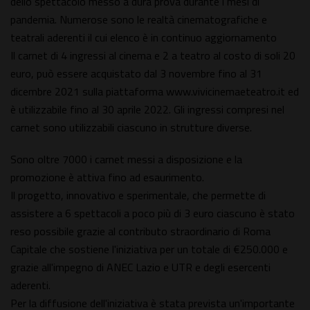
dello spettacolo messo a dura prova durante i mesi di
pandemia. Numerose sono le realtà cinematografiche e
teatrali aderenti il cui elenco è in continuo aggiornamento
Il carnet di 4 ingressi al cinema e 2 a teatro al costo di soli 20
euro, può essere acquistato dal 3 novembre fino al 31
dicembre 2021 sulla piattaforma www.vivicinemaeteatro.it ed
è utilizzabile fino al 30 aprile 2022. Gli ingressi compresi nel
carnet sono utilizzabili ciascuno in strutture diverse.
Sono oltre 7000 i carnet messi a disposizione e la
promozione è attiva fino ad esaurimento.
Il progetto, innovativo e sperimentale, che permette di
assistere a 6 spettacoli a poco più di 3 euro ciascuno è stato
reso possibile grazie al contributo straordinario di Roma
Capitale che sostiene l'iniziativa per un totale di €250.000 e
grazie all'impegno di ANEC Lazio e UTR e degli esercenti
aderenti.
Per la diffusione dell'iniziativa è stata prevista un'importante