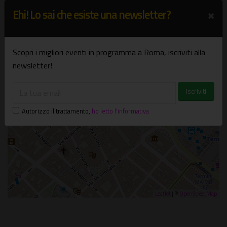
+
×
Ehi! Lo sai che esiste una newsletter?
−
×
In città
Scopri i migliori eventi in programma a Roma, iscriviti alla
Roma
newsletter!
Autorizzo il trattamento
,
ho letto l'informativa
Leaflet
| ©
OpenStreetMap