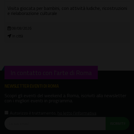
Visita giocata per bambini, con attività ludiche, ricostruzioni
e rielaborazione culturale
08/08/2026
In città
In contatto con l'arte di Roma
NEWSLETTER EVENTI DI ROMA
Scopri gli eventi del weekend a Roma, iscriviti alla newsletter
con i migliori eventi in programma.
Autorizzo il trattamento
,
ho letto l'informativa
ISCRIVITI!