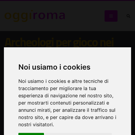
Archeologi per gioco nei
sotterranei di Piazza
Navona
Noi usiamo i cookies
Visita guidata per bambini dei sotterranei di Roma
Noi usiamo i cookies e altre tecniche di
tracciamento per migliorare la tua
esperienza di navigazione nel nostro sito,
per mostrarti contenuti personalizzati e
annunci mirati, per analizzare il traffico sul
nostro sito, e per capire da dove arrivano i
nostri visitatori.