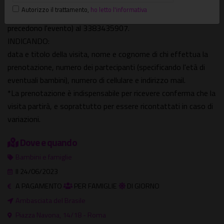
o inviando una mail a
romaelazioxte@gmail.com
Autorizzo il trattamento
,
ho letto l'informativa
o scrivendo un SMS/WA (se si prenota nelle 24 ore che
precedono l'evento) al 3383435907.
INDICANDO:
data e titolo della visita, nome e cognome di chi effettua la
prenotazione, numero dei partecipanti (specificando l'età di
eventuali bambini), numero di cellulare e indirizzo mail.
*La prenotazione è indispensabile per ricevere conferma che la
visita partirà, e soprattutto per essere ricontattati in caso di
variazioni.
Dove e quando
Bambini e famiglie
Il 24/06/2023
A PAGAMENTO
PER FAMIGLIE
DI GIORNO
Ambasciata del Brasile
Piazza Navona, 14/18 - Roma