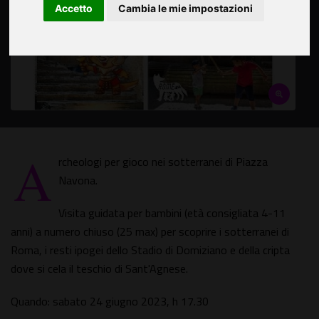
Accetto
Cambia le mie impostazioni
A
rcheologi per gioco nei sotterranei di Piazza
Navona.
Visita guidata per bambini (età consigliata 4-11
anni) a numero chiuso (25 max) per scoprire i sotterranei di
Roma, i resti ipogei dello Stadio di Domiziano e della cripta
dove si cela il teschio di Sant'Agnese.
Quando: sabato 24 giugno 2023, h 17.30