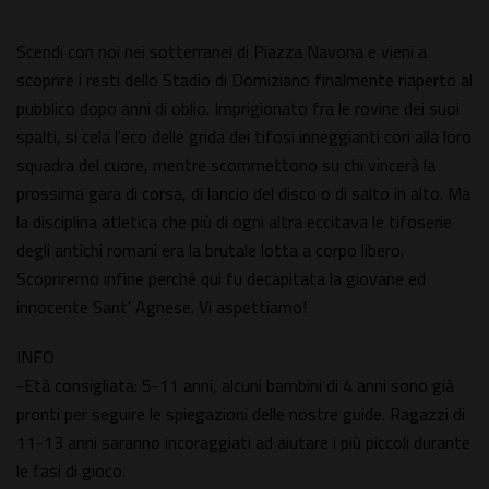
Scendi con noi nei sotterranei di Piazza Navona e vieni a
scoprire i resti dello Stadio di Domiziano finalmente riaperto al
pubblico dopo anni di oblio. Imprigionato fra le rovine dei suoi
spalti, si cela l'eco delle grida dei tifosi inneggianti cori alla loro
squadra del cuore, mentre scommettono su chi vincerà la
prossima gara di corsa, di lancio del disco o di salto in alto. Ma
la disciplina atletica che più di ogni altra eccitava le tifoserie
degli antichi romani era la brutale lotta a corpo libero.
Scopriremo infine perché qui fu decapitata la giovane ed
innocente Sant' Agnese. Vi aspettiamo!
INFO
-Età consigliata: 5-11 anni, alcuni bambini di 4 anni sono già
pronti per seguire le spiegazioni delle nostre guide. Ragazzi di
11-13 anni saranno incoraggiati ad aiutare i più piccoli durante
le fasi di gioco.