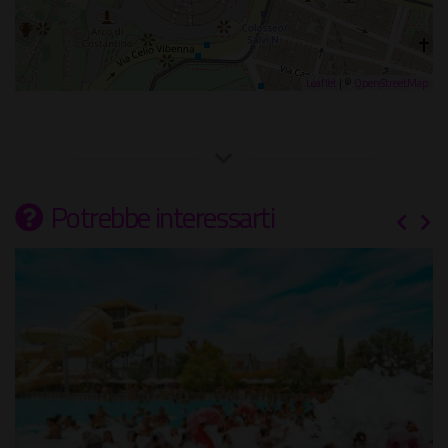
Leaflet
| ©
OpenStreetMap
Potrebbe interessarti