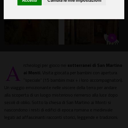
Accetto
Cambia le mie impostazioni
A
rcheologi per gioco nei
sotterranei di San Martino
ai Monti
. Visita giocata per bambini con apertura
"speciale" (15 bambini max + i loro accompagnatori).
Un viaggio emozionante nelle viscere della terra per andare
alla scoperta di un luogo misterioso riemerso alla luce dopo
secoli di oblio. Sotto la chiesa di San Martino ai Monti si
nascondono i resti di edifici di epoca romana e medievale
legati ad affascinanti racconti storici, leggende e tradizioni.