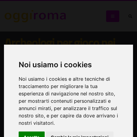
Archeologi per gioco nei
sotterranei di San Martino
ai Monti
Noi usiamo i cookies
Noi usiamo i cookies e altre tecniche di
Visita giocata per bambini con apertura "speciale"
tracciamento per migliorare la tua
esperienza di navigazione nel nostro sito,
per mostrarti contenuti personalizzati e
annunci mirati, per analizzare il traffico sul
nostro sito, e per capire da dove arrivano i
nostri visitatori.