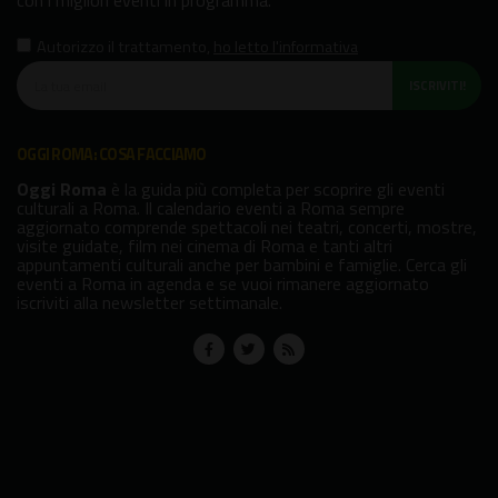
con i migliori eventi in programma.
Autorizzo il trattamento
,
ho letto l'informativa
ISCRIVITI!
OGGI ROMA: COSA FACCIAMO
Oggi Roma
è la guida più completa per scoprire gli eventi
culturali a Roma. Il calendario eventi a Roma sempre
aggiornato comprende spettacoli nei teatri, concerti, mostre,
visite guidate, film nei cinema di Roma e tanti altri
appuntamenti culturali anche per bambini e famiglie. Cerca gli
eventi a Roma in agenda e se vuoi rimanere aggiornato
iscriviti alla newsletter settimanale.