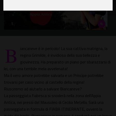
B
iancaneve è in pericolo! La sua cattiva matrigna, la
regina Grimilde, è invidiosa della sua bellezza e
giovinezza. Ha preparato un piano per sbarazzarsi di
lei, con una terribile mela avvelenata!
Ma il vero amore potrebbe salvarla e un Principe potrebbe
trovarsi per caso vicino al castello della regina!
Riusciremo ad aiutarlo a salvare Biancaneve?
La passeggiata fiabesca si snoderà nella zona dell'Appia
Antica, nei pressi del Mausoleo di Cecilia Metella. Sarà una
passeggiata in formula di FIABA ITINERANTE, ovvero la
guida dei bimbi, Biancaneve in persona, li condurrà per un breve