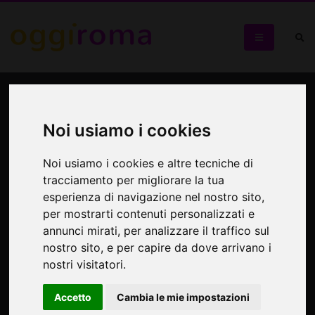
Biancaneve e i sette nani
all'Appia Antica
Noi usiamo i cookies
Passeggiata fiabesca© 4-8 anni
Noi usiamo i cookies e altre tecniche di
tracciamento per migliorare la tua
esperienza di navigazione nel nostro sito,
per mostrarti contenuti personalizzati e
annunci mirati, per analizzare il traffico sul
nostro sito, e per capire da dove arrivano i
nostri visitatori.
Accetto
Cambia le mie impostazioni