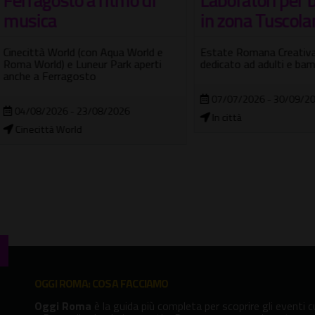
ica
in zona Tuscolana
ttà World (con Aqua World e
Estate Romana Creativa spazio
World) e Luneur Park aperti
dedicato ad adulti e bambini
 a Ferragosto
07/07/2026 - 30/09/2026
08/2026 - 23/08/2026
In città
città World
OGGI ROMA: COSA FACCIAMO
Oggi Roma
è la guida più completa per scoprire gli eventi cu