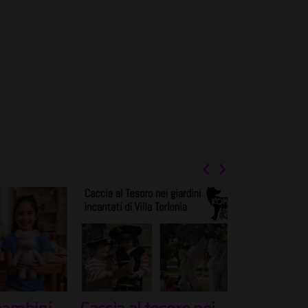
ini
Caccia al tesoro nei
Estate a 