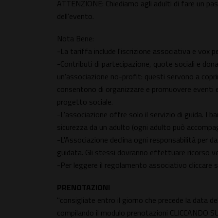
ATTENZIONE: Chiediamo agli adulti di fare un pass
dell'evento.
Nota Bene:
-La tariffa include l'iscrizione associativa e vox p
-Contributi di partecipazione, quote sociali e don
un'associazione no-profit: questi servono a coprir
consentono di organizzare e promuovere eventi ed at
progetto sociale.
-L'associazione offre solo il servizio di guida. 
sicurezza da un adulto (ogni adulto può accompag
-L'Associazione declina ogni responsabilità per dan
guidata. Gli stessi dovranno effettuare ricorso ver
-Per leggere il regolamento associativo cliccare 
PRENOTAZIONI
"consigliate entro il giorno che precede la data de
compilando il modulo prenotazioni CLICCANDO S