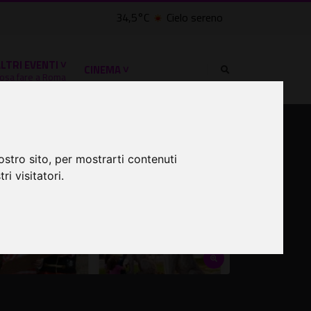
34,5°C
Cielo sereno
LTRI EVENTI ˅
CINEMA ˅
osa fare a Roma
ostro sito, per mostrarti contenuti
ri visitatori.