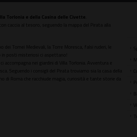
lla Torlonia e della Casina delle Civette
.
con caccia al tesoro, seguendo la mappa del Pirata alla
po dei Tornei Medievali, la Torre Moresca, falsi ruderi, le
S
in posti misteriosi ci aspettano!
M
ci accompagna nei giardini di Villa Torlonia. Avventura e
esca. Seguendo i consigli del Pirata troviamo sia la casa della
C
ino di Roma che racchiude magia, curiosità e tante storie da
P
B
V
T