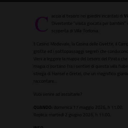
C
accia al tesoro nei giardini incantati di
Vi
Divertente "visita giocata per bambini" 
scoperta di Villa Torlonia.
Il Casino Medievale, la Casina delle Civette, il Cam
grotte ed i sottopassaggi segreti che conducono 
Vieni a leggere la mappa del tesoro del Pirata che 
magia ci portano fra i sentieri di questa villa fiab
strega di Hansel e Gretel, che un magnifico giard
raccontare…
Vuoi venire ad ascoltarle?
QUANDO:
domenica 17 maggio 2026, h 11.00.
Replica: martedì 2 giugno 2026, h 11.00.
INFO