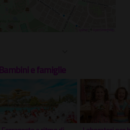
Leaflet
| ©
OpenStreetMap
Bambini e famiglie
agosto a ritmo di
Laboratori per bamb