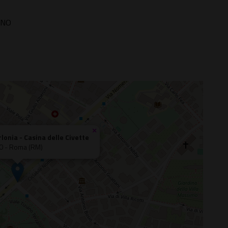
RNO
×
rlonia - Casina delle Civette
0 - Roma (RM)