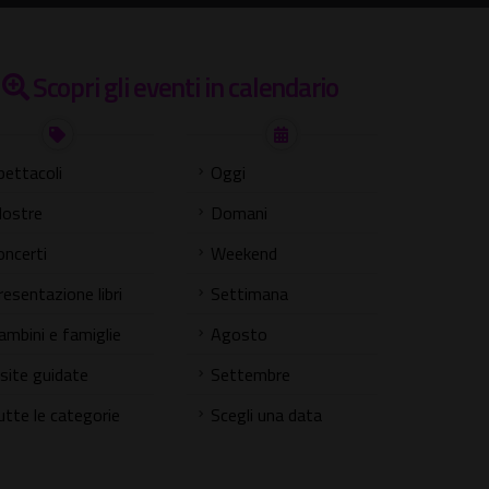
Scopri gli eventi in calendario
pettacoli
Oggi
ostre
Domani
oncerti
Weekend
resentazione libri
Settimana
ambini e famiglie
Agosto
isite guidate
Settembre
utte le categorie
Scegli una data