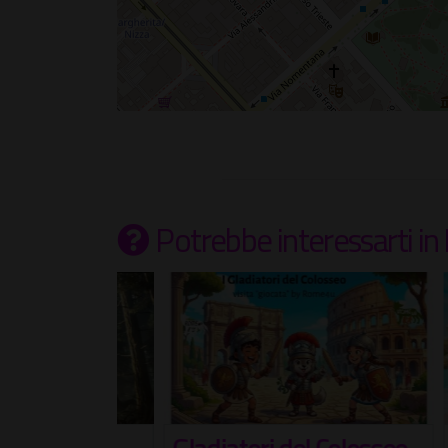
Potrebbe interessarti
in
rld Of
Gladiatori del Colosseo,
Ferr