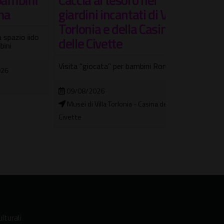
giardini incantati di Villa
Raffaello
Torlonia e della Casina
 iido
Vivere la città
delle Civette
programma di 
Summer Satur
Visita "giocata" per bambini Roma
06/06/2026 
09/08/2026
Casina di Raff
Musei di Villa Torlonia - Casina delle
Civette
lturali