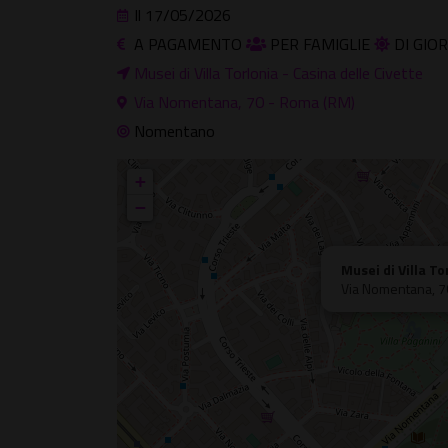
Il 17/05/2026
A PAGAMENTO
PER FAMIGLIE
DI GIO
Musei di Villa Torlonia - Casina delle Civette
Via Nomentana, 70 - Roma (RM)
Nomentano
+
−
Musei di Villa To
Via Nomentana, 7