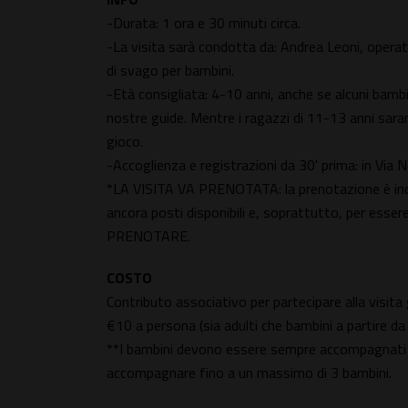
-Durata: 1 ora e 30 minuti circa.
-La visita sarà condotta da: Andrea Leoni, operator
di svago per bambini.
-Età consigliata: 4-10 anni, anche se alcuni bambin
nostre guide. Mentre i ragazzi di 11-13 anni sarann
gioco.
-Accoglienza e registrazioni da 30' prima: in Via N
*LA VISITA VA PRENOTATA: la prenotazione è indi
ancora posti disponibili e, soprattutto, per esse
PRENOTARE.
COSTO
Contributo associativo per partecipare alla visita
€10 a persona (sia adulti che bambini a partire da 
**I bambini devono essere sempre accompagnati pe
accompagnare fino a un massimo di 3 bambini.