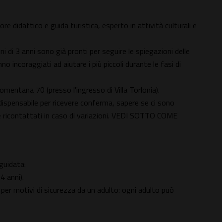
e didattico e guida turistica, esperto in attività culturali e
i di 3 anni sono già pronti per seguire le spiegazioni delle
o incoraggiati ad aiutare i più piccoli durante le fasi di
omentana 70 (presso l'ingresso di Villa Torlonia).
spensabile per ricevere conferma, sapere se ci sono
re ricontattati in caso di variazioni. VEDI SOTTO COME
 guidata:
4 anni).
r motivi di sicurezza da un adulto: ogni adulto può