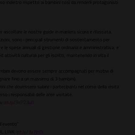
o indietro rispetto ai bambini così da renderli protagonisti
er ascoltare le nostre guide in maniera sicura e rilassata.
azioni, sono i principali strumenti di sostentamento per
e le spese annuali di gestione ordinaria e amministrativa, e
tività culturali per gli iscritti, mantenendo in vita il
I bambini devono essere sempre accompagnati per motivi di
nare fino a un massimo di 3 bambini).
ni che dovessero subire i partecipanti nel corso della visita
so i responsabili delle aree visitate.
su
bit.ly/3sP23u0
ll'evento"
UL LINK:
bit.ly/3x7jhDj