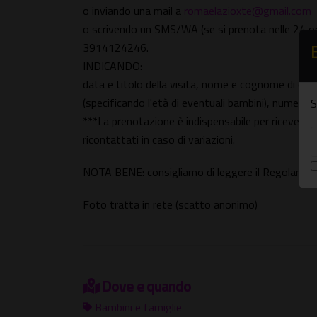
o inviando una mail a
romaelazioxte@gmail.com
o scrivendo un SMS/WA (se si prenota nelle 24 o
3914124246.
INDICANDO:
data e titolo della visita, nome e cognome di chi
(specificando l'età di eventuali bambini), numero di 
S
***La prenotazione è indispensabile per ricevere 
ricontattati in caso di variazioni.
NOTA BENE: consigliamo di leggere il Regolamen
Foto tratta in rete (scatto anonimo)
Dove e quando
Bambini e famiglie