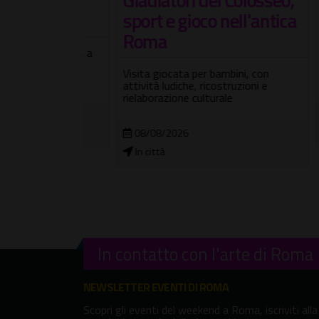
sport e gioco nell'antica
mus
Roma
temporanea a
Cineci
vata a
Roma 
Visita giocata per bambini, con
anche
attività ludiche, ricostruzioni e
rielaborazione culturale
2026
04/
Cine
08/08/2026
In città
In contatto con l'arte di Roma
NEWSLETTER EVENTI DI ROMA
Scopri gli eventi del weekend a Roma, iscriviti alla