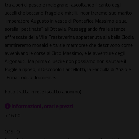
tra alberi di pesco e melograno, ascoltando il canto degli
uccelli che beccano fragole e mirtilli, incontreremo suo marito
l'imperatore Augusto in veste di Pontefice Massimo e sua
sorella "pettinata" all'Ottavia. Passeggiando fra le stanze
affrescate della Villa Trasteverina appartenuta alla bella Clodia
ammireremo mosaici e tarsie marmoree che descrivono come
avvenivano le corse al Circo Massimo, e le avventure degli
Argonauti. Ma prima di uscire non possiamo non salutare il
Pugile a riposo, il Discobolo Lancellotti, la Fanciulla di Anzio e
l'Ermafrodito dormiente.
Foto tratta in rete (scatto anonimo)
Informazioni, orari e prezzi
h 16.00
COSTO