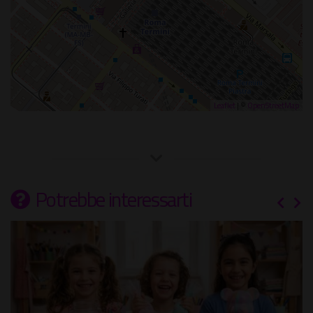
Leaflet
| ©
OpenStreetMap
Potrebbe interessarti