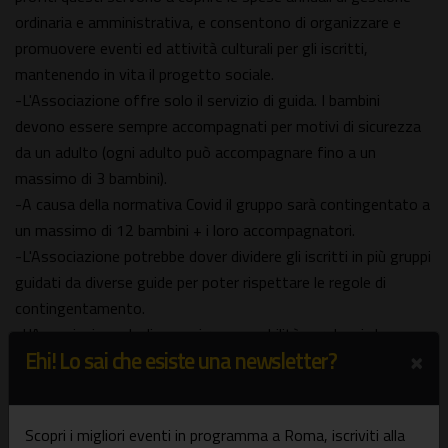
ordinaria e amministrativa, e consentono di organizzare e
promuovere eventi ed attività culturali per gli iscritti,
mantenendo in vita il progetto sociale.
-L'Associazione offre solo il servizio di guida. I bambini
devono essere sempre accompagnati per motivi di sicurezza
da un adulto (ogni adulto può accompagnare fino a un
massimo di 3 bambini).
-A causa della normativa Covid il gruppo sarà contingentato a
un massimo di 12 bambini + i loro accompagnatori.
-L'Associazione potrebbe dover dividere gli iscritti in più gruppi
guidati da diverse guide per poter rispettare le regole di
contingentamento.
-L'Associazione declina ogni responsabilità per danni che
×
Ehi! Lo sai che esiste una newsletter?
dovessero subire i partecipanti nel corso della visita guidata.
Gli stessi dovranno effettuare ricorso verso i responsabili
delle aree visitate.
Scopri i migliori eventi in programma a Roma, iscriviti alla
-Per leggere il regolamento associativo cliccare su