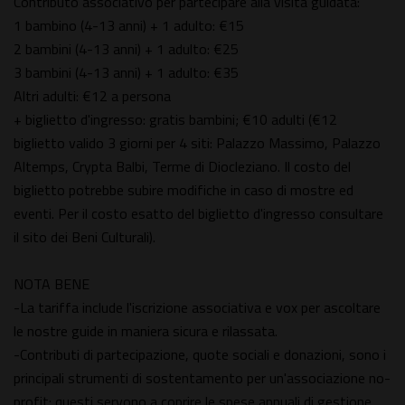
Contributo associativo per partecipare alla visita guidata:
1 bambino (4-13 anni) + 1 adulto: €15
2 bambini (4-13 anni) + 1 adulto: €25
3 bambini (4-13 anni) + 1 adulto: €35
Altri adulti: €12 a persona
+ biglietto d'ingresso: gratis bambini; €10 adulti (€12
biglietto valido 3 giorni per 4 siti: Palazzo Massimo, Palazzo
Altemps, Crypta Balbi, Terme di Diocleziano. Il costo del
biglietto potrebbe subire modifiche in caso di mostre ed
eventi. Per il costo esatto del biglietto d'ingresso consultare
il sito dei Beni Culturali).
NOTA BENE
-La tariffa include l'iscrizione associativa e vox per ascoltare
le nostre guide in maniera sicura e rilassata.
-Contributi di partecipazione, quote sociali e donazioni, sono i
principali strumenti di sostentamento per un'associazione no-
profit: questi servono a coprire le spese annuali di gestione