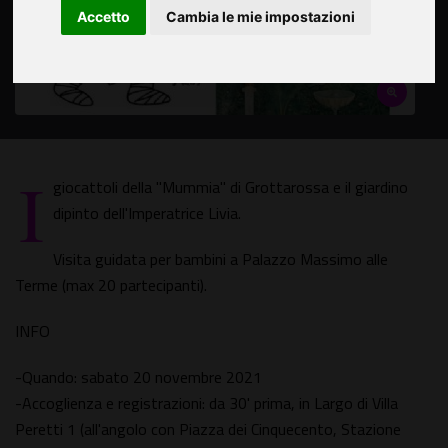
Accetto
Cambia le mie impostazioni
I
giocattoli della "Mummia" di Grottarossa e il giardino
dipinto dell'Imperatrice Livia.
Visita guidata per bambini a Palazzo Massimo alle
Terme (max 20 partecipanti).
INFO
-Quando: sabato 20 novembre 2021
-Accoglienza e registrazioni: da 30' prima, in Largo di Villa
Peretti 1 (all'angolo con Piazza dei Cinquecento, Stazione