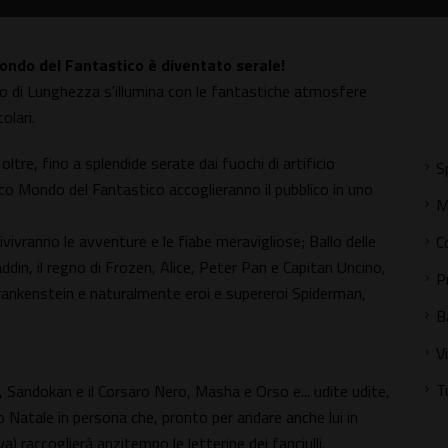
Mondo del Fantastico è diventato serale!
ello di Lunghezza s'illumina con le fantastiche atmosfere
olari.
ltre, fino a splendide serate dai fuochi di artificio
S
tico Mondo del Fantastico accoglieranno il pubblico in uno
M
vivranno le avventure e le fiabe meravigliose; Ballo delle
C
addin, il regno di Frozen, Alice, Peter Pan e Capitan Uncino,
P
rankenstein e naturalmente eroi e supereroi Spiderman,
B
V
T
ta, Sandokan e il Corsaro Nero, Masha e Orso e... udite udite,
o Natale in persona che, pronto per andare anche lui in
) raccoglierà anzitempo le letterine dei fanciulli.