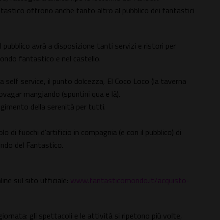
astico offrono anche tanto altro al pubblico dei fantastici
l pubblico avrà a disposizione tanti servizi e ristori per
ndo fantastico e nel castello.
a self service, il punto dolcezza, El Coco Loco (la taverna
rovagar mangiando (spuntini qua e là).
ngimento della serenità per tutti.
 di fuochi d'artificio in compagnia (e con il pubblico) di
ondo del Fantastico.
line sul sito ufficiale:
www.fantasticomondo.it/acquisto-
ornata: gli spettacoli e le attività si ripetono più volte,