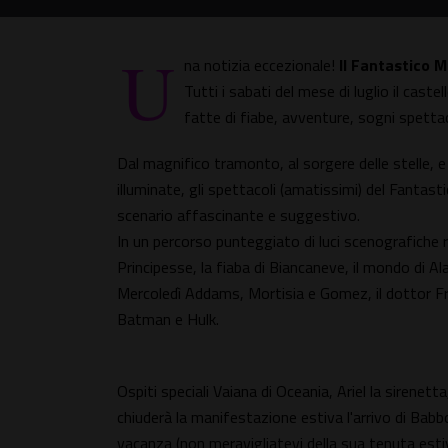
U
na notizia eccezionale!
Il Fantastico 
Tutti i sabati del mese di luglio il cast
fatte di fiabe, avventure, sogni spettac
Dal magnifico tramonto, al sorgere delle stelle, e o
illuminate, gli spettacoli (amatissimi) del Fantas
scenario affascinante e suggestivo.
In un percorso punteggiato di luci scenografiche ri
Principesse, la fiaba di Biancaneve, il mondo di Al
Mercoledì Addams, Mortisia e Gomez, il dottor F
Batman e Hulk.
Ospiti speciali Vaiana di Oceania, Ariel la sirenet
chiuderà la manifestazione estiva l'arrivo di Babb
vacanza (non meravigliatevi della sua tenuta estiva