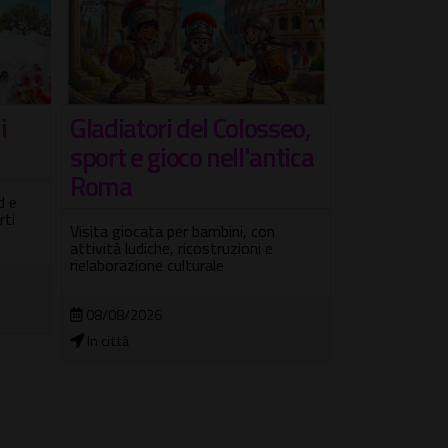
i
Gladiatori del Colosseo,
Caccia ai
sport e gioco nell'antica
Roma in 
Roma
fantasma
d e
bulletto 
rti
Visita giocata per bambini, con
attività ludiche, ricostruzioni e
Divertente vis
rielaborazione culturale
bambini
08/08/2026
06/08/2026
In città
In città