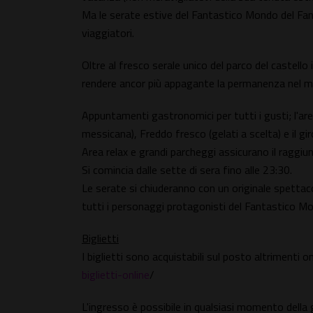
Ma le serate estive del Fantastico Mondo del Fant
viaggiatori.
Oltre al fresco serale unico del parco del castello i
rendere ancor più appagante la permanenza nel mo
Appuntamenti gastronomici per tutti i gusti; l'are
messicana), Freddo fresco (gelati a scelta) e il gi
Area relax e grandi parcheggi assicurano il raggiu
Si comincia dalle sette di sera fino alle 23:30.
Le serate si chiuderanno con un originale spettacolo
tutti i personaggi protagonisti del Fantastico M
Biglietti
I biglietti sono acquistabili sul posto altrimenti on
biglietti-online
/
L'ingresso è possibile in qualsiasi momento della gi