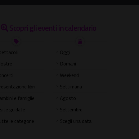
Scopri gli eventi in calendario
pettacoli
Oggi
ostre
Domani
oncerti
Weekend
resentazione libri
Settimana
ambini e famiglie
Agosto
isite guidate
Settembre
utte le categorie
Scegli una data