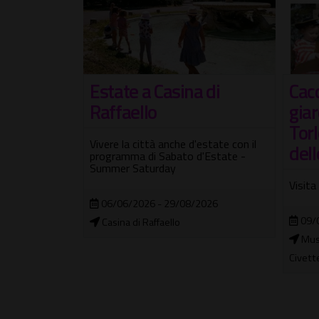
 bambini
Estate a Casina di
Cacc
ana
Raffaello
giar
Torl
a spazio iido
Vivere la città anche d'estate con il
dell
mbini
programma di Sabato d'Estate -
Summer Saturday
Visita
2026
06/06/2026 - 29/08/2026
09/
Casina di Raffaello
Muse
Civett