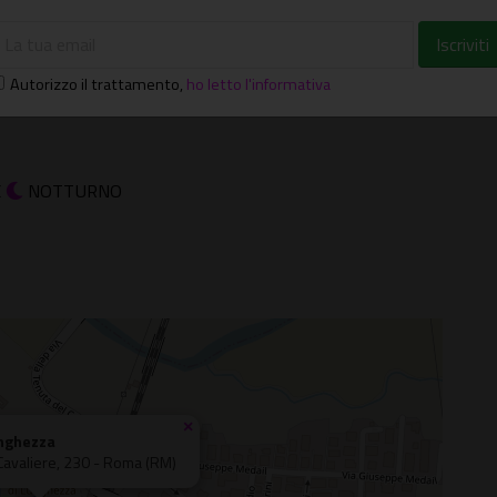
Autorizzo il trattamento
,
ho letto l'informativa
E
NOTTURNO
×
unghezza
 Cavaliere, 230 - Roma (RM)