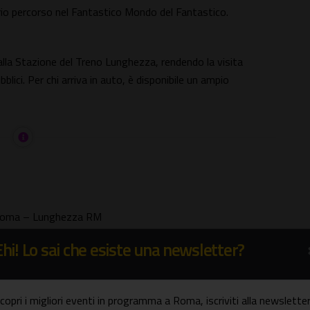
prio percorso nel Fantastico Mondo del Fantastico.
la Stazione del Treno Lunghezza, rendendo la visita
blici. Per chi arriva in auto, è disponibile un ampio
2 Roma – Lunghezza RM
Ehi! Lo sai che esiste una newsletter?
copri i migliori eventi in programma a Roma, iscriviti alla newsletter