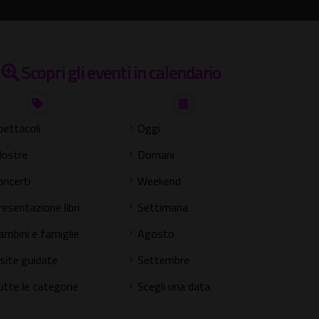
Scopri gli eventi in calendario
pettacoli
Oggi
ostre
Domani
oncerti
Weekend
resentazione libri
Settimana
ambini e famiglie
Agosto
isite guidate
Settembre
utte le categorie
Scegli una data