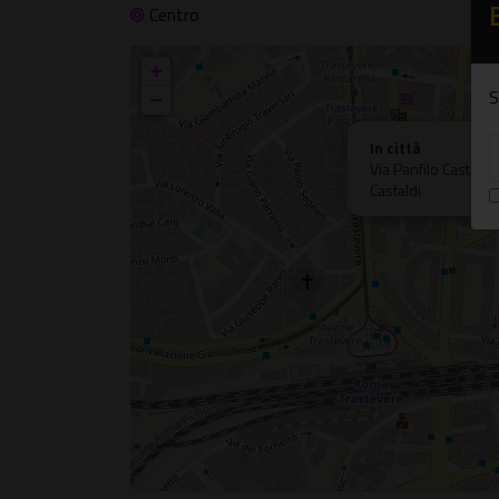
Centro
+
S
−
In città
Via Panfilo Castaldi
Castaldi