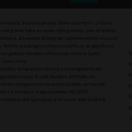
alla rinascita, si può raccontare Dante ai bambini? La Divina
una grande fiaba sul senso della giustizia, sulle differenze
à dell'anima, attraverso un'originale rappresentazione visiva ed
ico. Mentre una lavagna luminosa proietta su un gigantesco
S
ttori guidano i bambini nell'immensa storia di Dante,
 Laura Cortini.
M
o d'ombre, la narrazione dal vivo, il coinvolgimento del
C
gestivo incrocio di varie discipline artistiche che
ttere la leggerezza e la semplicità dello spettacolo".
P
 età e si articola in 3 appuntamenti: INFERNO,
B
tuisce uno spettacolo a sé stante della durata di
V
T