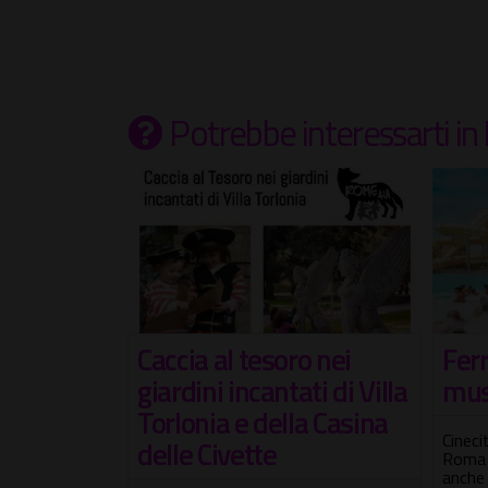
Potrebbe interessarti
in
rld Of
Caccia al tesoro nei
Ferr
giardini incantati di Villa
mus
Torlonia e della Casina
temporanea a
Cineci
delle Civette
vata a
Roma 
anche