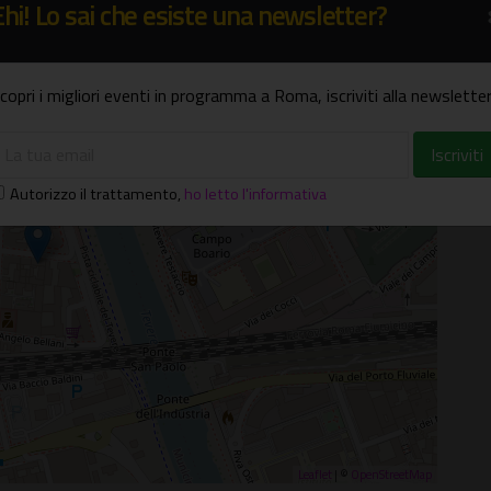
Ehi! Lo sai che esiste una newsletter?
copri i migliori eventi in programma a Roma, iscriviti alla newsletter
×
 28c - presso l'immobile Panfilo
Autorizzo il trattamento
,
ho letto l'informativa
Leaflet
| ©
OpenStreetMap