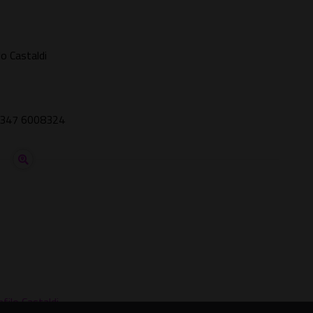
lo Castaldi
i 347 6008324
filo Castaldi