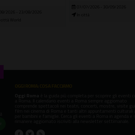
07/07/2026 - 30/09/2026
08/2026 - 23/08/2026
In città
città World
OGGI ROMA: COSA FACCIAMO
Oggi Roma
è la guida più completa per scoprire gli eventi cu
a Roma. Il calendario eventi a Roma sempre aggiornato
comprende spettacoli nei teatri, concerti, mostre, visite gu
film nei cinema di Roma e tanti altri appuntamenti culturali
va
per bambini e famiglie. Cerca gli eventi a Roma in agenda e 
rimanere aggiornato iscriviti alla newsletter settimanale.
!