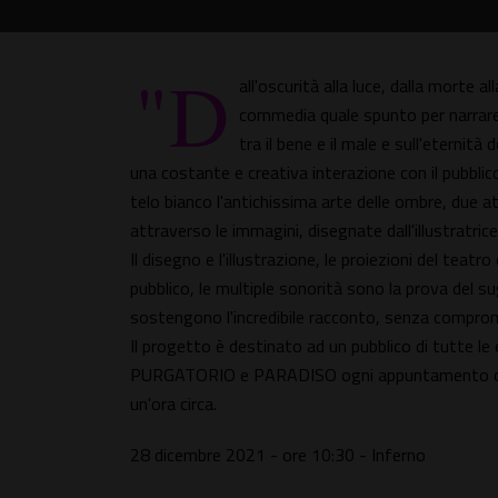
"D
all'oscurità alla luce, dalla morte 
commedia quale spunto per narrare 
tra il bene e il male e sull'eternit
una costante e creativa interazione con il pubbl
telo bianco l'antichissima arte delle ombre, due a
attraverso le immagini, disegnate dall'illustratrice
Il disegno e l'illustrazione, le proiezioni del teatr
pubblico, le multiple sonorità sono la prova del sug
sostengono l'incredibile racconto, senza comprome
Il progetto è destinato ad un pubblico di tutte le
PURGATORIO e PARADISO ogni appuntamento costi
un'ora circa.
28 dicembre 2021 - ore 10:30 - Inferno