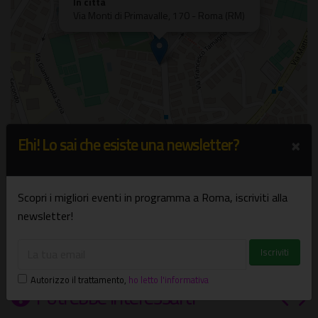
In città
Via Monti di Primavalle, 170 - Roma (RM)
×
Ehi! Lo sai che esiste una newsletter?
Scopri i migliori eventi in programma a Roma, iscriviti alla
Leaflet
| ©
OpenStreetMap
newsletter!
Autorizzo il trattamento
,
ho letto l'informativa
Potrebbe interessarti