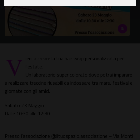
V
ieni a creare la tua hair wrap personalizzata per
l'estate.
Un laboratorio super colorato dove potrai imparare
a realizzare treccine riusabili da indossare tra mare, festival e
giornate con gli amici.
Sabato 23 Maggio
Dalle 10:30 alle 12:30
Presso l'associazione @iltuospazio.associazione – Via Monti