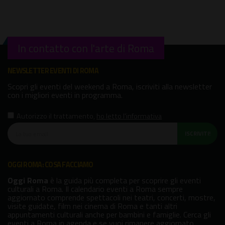
In contatto con l'arte di Roma
NEWSLETTER EVENTI DI ROMA
Scopri gli eventi del weekend a Roma, iscriviti alla newsletter
con i migliori eventi in programma.
Autorizzo il trattamento
,
ho letto l'informativa
ISCRIVITI!
OGGI ROMA: COSA FACCIAMO
Oggi Roma
è la guida più completa per scoprire gli eventi
culturali a Roma. Il calendario eventi a Roma sempre
aggiornato comprende spettacoli nei teatri, concerti, mostre,
visite guidate, film nei cinema di Roma e tanti altri
appuntamenti culturali anche per bambini e famiglie. Cerca gli
eventi a Roma in agenda e se vuoi rimanere aggiornato