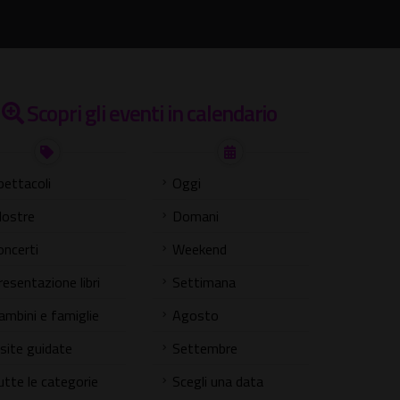
Scopri gli eventi in calendario
pettacoli
Oggi
ostre
Domani
oncerti
Weekend
resentazione libri
Settimana
ambini e famiglie
Agosto
isite guidate
Settembre
utte le categorie
Scegli una data