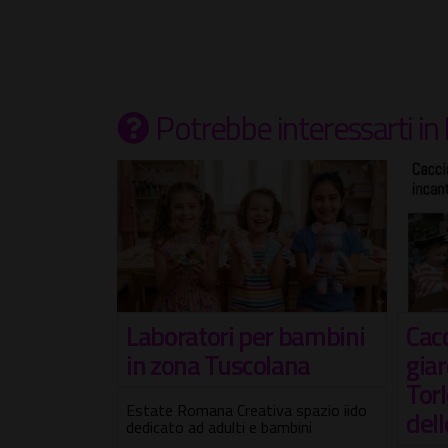
Potrebbe interessarti
in
 di
Laboratori per bambini
Cacc
in zona Tuscolana
giar
Torl
estate con il
Estate Romana Creativa spazio iido
dell
'Estate -
dedicato ad adulti e bambini