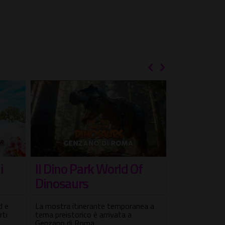
i
Il Dino Park World Of
Gladiator
Dinosaurs
sport e gi
Roma
d e
La mostra itinerante temporanea a
rti
tema preistorico è arrivata a
Visita giocata
Genzano di Roma