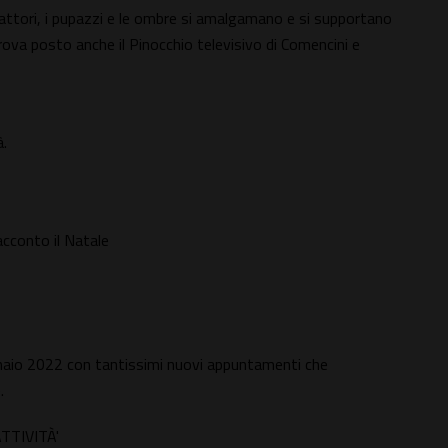
i attori, i pupazzi e le ombre si amalgamano e si supportano
trova posto anche il Pinocchio televisivo di Comencini e
à.
acconto il Natale
naio 2022 con tantissimi nuovi appuntamenti che
.
TTIVITÀ'