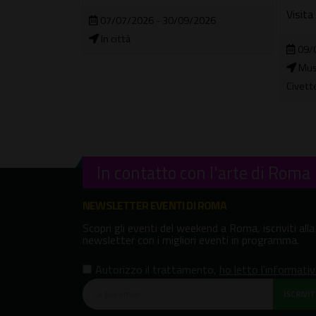
Visita
07/07/2026 - 30/09/2026
2026
In città
09/
Muse
Civett
In contatto con l'arte di Roma
NEWSLETTER EVENTI DI ROMA
Scopri gli eventi del weekend a Roma, iscriviti alla
newsletter con i migliori eventi in programma.
Autorizzo il trattamento
,
ho letto l'informati
ISCRIVITI