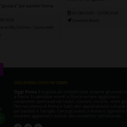
 "giocata" per bambini Roma
04/08/2026 - 23/08/2026
08/2026
Cinecittà World
i di Villa Torlonia - Casina delle
e
OGGI ROMA: COSA FACCIAMO
Oggi Roma
è la guida più completa per scoprire gli eventi cu
a Roma. Il calendario eventi a Roma sempre aggiornato
comprende spettacoli nei teatri, concerti, mostre, visite gu
film nei cinema di Roma e tanti altri appuntamenti culturali
va
per bambini e famiglie. Cerca gli eventi a Roma in agenda e 
rimanere aggiornato iscriviti alla newsletter settimanale.
!