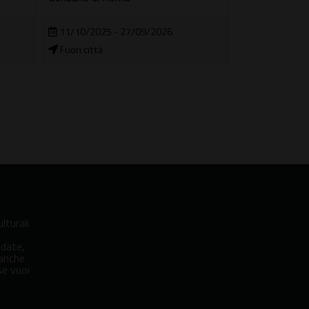
attività ludich
rielaborazione 
11/10/2025 - 27/09/2026
Fuori città
08/08/2026
In città
lturali
idate,
 anche
se vuoi