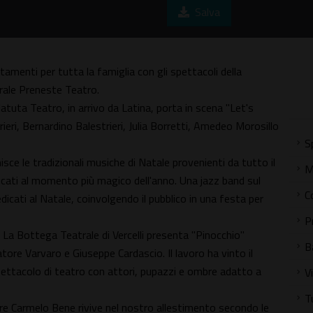
Salva
tamenti per tutta la famiglia con gli spettacoli della
rale Preneste Teatro.
uta Teatro, in arrivo da Latina, porta in scena "Let's
ieri, Bernardino Balestrieri, Julia Borretti, Amedeo Morosillo
S
ce le tradizionali musiche di Natale provenienti da tutto il
M
dicati al momento più magico dell'anno. Una jazz band sul
C
edicati al Natale, coinvolgendo il pubblico in una festa per
P
 La Bottega Teatrale di Vercelli presenta "Pinocchio"
B
tore Varvaro e Giuseppe Cardascio. Il lavoro ha vinto il
pettacolo di teatro con attori, pupazzi e ombre adatto a
V
T
tore Carmelo Bene rivive nel nostro allestimento secondo le