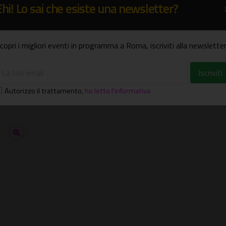
Ehi! Lo sai che esiste una newsletter?
it
 06 27801063
copri i migliori eventi in programma a Roma, iscriviti alla newsletter
s o whatsapp al numero 320/2392833
Autorizzo il trattamento
,
ho letto l'informativa