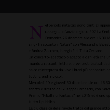
N
el periodo natalizio sono tanti gli appun
rassegna Infanzie in gioco 2021 a Cent
Domenica 26 dicembre alle ore 16.30 Mat
sing-Ti racconto il Natale" con Alessandro Balestr
e Andrea Zaccheo, la regia è di Titta Ceccano.
Un concerto-spettacolo adatto a ogni età che unis
mondo a racconti, letture, brevi testi teatrali de
palco reinterpreta dal vivo i brani più conosciuti d
tutti, grandi e piccoli.
Mercoledì 29 e giovedì 30 dicembre alle ore 16.30
scritto e diretto da Giuseppe Cardascio, con Salva
Premio "Ribalte di Fantasia" nel 2018 ed è uno s
tutto il pubblico.
La più classica delle favole tratta dal grande at