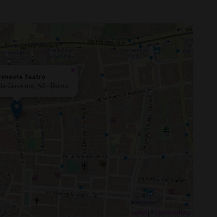
×
reneste Teatro
 da Giussano, 58 - Roma
Leaflet
| ©
OpenStreetMap