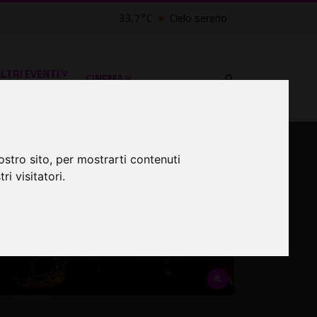
33,7°C
Cielo sereno
LTRI EVENTI ˅
CINEMA ˅
osa fare a Roma
lle Civette
ostro sito, per mostrarti contenuti
ri visitatori.