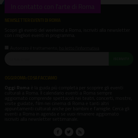
In contatto con l'arte di Roma
NEWSLETTER EVENTI DI ROMA
Scopri gli eventi del weekend a Roma, iscriviti alla newsletter
con i migliori eventi in programma.
Autorizzo il trattamento
,
ho letto l'informativa
ISCRIVITI!
OGGI ROMA: COSA FACCIAMO
Oggi Roma
è la guida più completa per scoprire gli eventi
culturali a Roma. Il calendario eventi a Roma sempre
aggiornato comprende spettacoli nei teatri, concerti, mostre,
visite guidate, film nei cinema di Roma e tanti altri
appuntamenti culturali anche per bambini e famiglie. Cerca gli
eventi a Roma in agenda e se vuoi rimanere aggiornato
iscriviti alla newsletter settimanale.