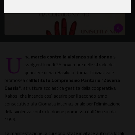
U
na
marcia contro la violenza sulle donne
si
svolgerà lunedì 25 novembre nelle strade del
quartiere di San Basilio a Roma. L'iniziativa è
promossa dall'
Istituto Comprensivo Paritario "Zaveria
Cassia"
, struttura scolastica gestita dalla cooperativa
Kairos, che intende così aderire per il secondo anno
consecutivo alla Giornata internazionale per l'eliminazione
della violenza contro le donne promossa dall'Onu sin dal
1999.
La manifestazione, a cui sono state invitate autorità locali