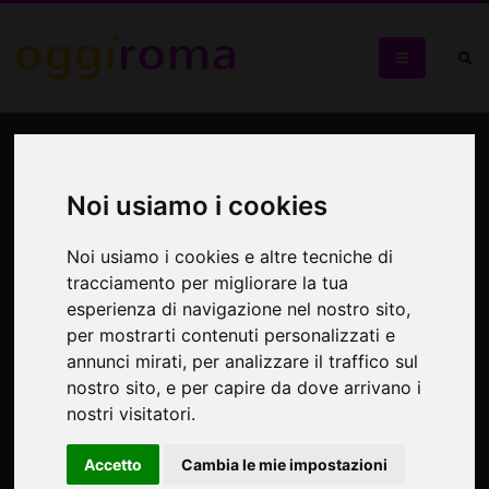
Marcia contro la violenza
sulle donne
Noi usiamo i cookies
Istituto "Zaveria Cassia" - San Basilio
Noi usiamo i cookies e altre tecniche di
tracciamento per migliorare la tua
esperienza di navigazione nel nostro sito,
per mostrarti contenuti personalizzati e
annunci mirati, per analizzare il traffico sul
nostro sito, e per capire da dove arrivano i
nostri visitatori.
Accetto
Cambia le mie impostazioni