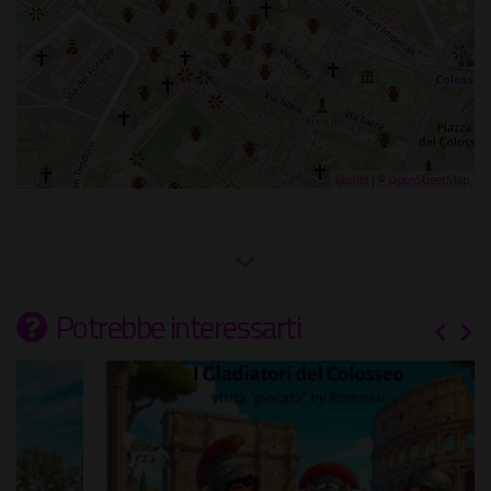
Leaflet
| ©
OpenStreetMap
Potrebbe interessarti