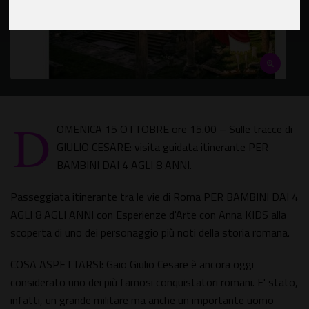
D
OMENICA 15 OTTOBRE ore 15.00 – Sulle tracce di
GIULIO CESARE: visita guidata itinerante PER
BAMBINI DAI 4 AGLI 8 ANNI.
Passeggiata itinerante tra le vie di Roma PER BAMBINI DAI 4
AGLI 8 AGLI ANNI con Esperienze d'Arte con Anna KIDS alla
scoperta di uno dei personaggio più noti della storia romana.
COSA ASPETTARSI: Gaio Giulio Cesare è ancora oggi
considerato uno dei più famosi conquistatori romani. E' stato,
infatti, un grande militare ma anche un importante uomo