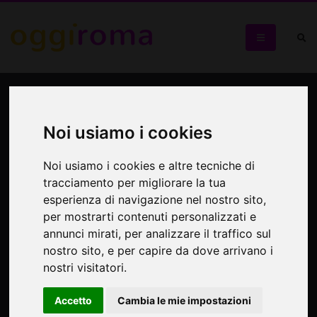
Sulle tracce di GIULIO
CESARE
Noi usiamo i cookies
Visita guidata itinerante PER BAMBINI DAI 4 AGLI 8 ANNI
Noi usiamo i cookies e altre tecniche di
tracciamento per migliorare la tua
esperienza di navigazione nel nostro sito,
per mostrarti contenuti personalizzati e
annunci mirati, per analizzare il traffico sul
nostro sito, e per capire da dove arrivano i
nostri visitatori.
Accetto
Cambia le mie impostazioni