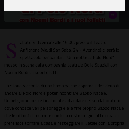
S
abato 4 dicembre alle 16.00, presso il Teatro
Anfitrione (via di San Saba, 24 - Aventino) ci sarà lo
spettacolo per bambini "Una notte al Polo Nord"
messo in scena dalla compagnia teatrale Bolle Spaziali con
Noemi Bordi e i suoi folletti.
La storia racconta di una bambina che esprime il desiderio di
andare al Polo Nord e poter incontrare Babbo Natale.
Un bel giorno riesce finalmente ad andare nel suo laboratorio
dove conosce vari personaggi e alla fine proprio Babbo Natale
che le offrirà di rimanere con lui a costruire giocattoli ma lei
preferisce tornare a casa e festeggiare il Natale con la propria