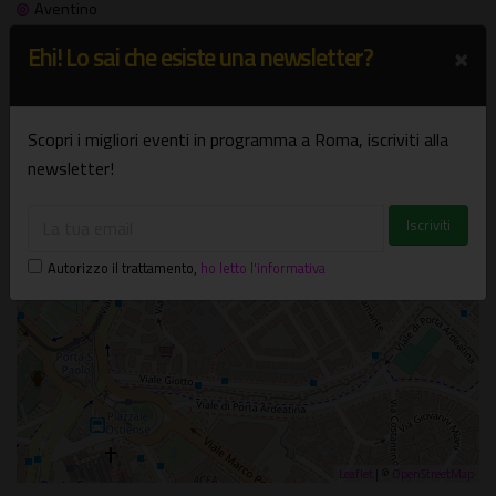
Aventino
×
Ehi! Lo sai che esiste una newsletter?
+
−
Scopri i migliori eventi in programma a Roma, iscriviti alla
×
Teatro Anfitrione
newsletter!
Via di San Saba, 24 - Roma (RM)
Autorizzo il trattamento
,
ho letto l'informativa
Leaflet
| ©
OpenStreetMap