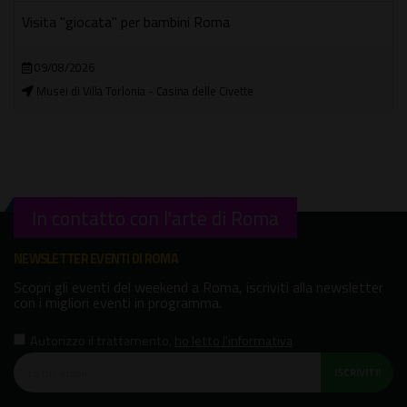
Visita "giocata" per bambini Roma
09/08/2026
Musei di Villa Torlonia - Casina delle Civette
In contatto con l'arte di Roma
NEWSLETTER EVENTI DI ROMA
Scopri gli eventi del weekend a Roma, iscriviti alla newsletter
con i migliori eventi in programma.
Autorizzo il trattamento
,
ho letto l'informativa
ISCRIVITI!