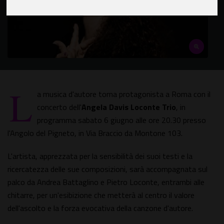
L
a musica d'autore torna protagonista a Roma con il
concerto dell'
Angela Davis Loconte Trio
, in
programma sabato 6 giugno alle ore 20.30 presso
l'Angolo del Pigneto, in Via Braccio da Montone 103.
L'artista, apprezzata per la sensibilità dei suoi testi e la
ricercatezza delle sue composizioni, sarà accompagnata sul
palco da Andrea Battaglino e Pietro Loconte, entrambi alle
chitarre, per un'esibizione che metterà al centro il valore
dell'ascolto e la forza evocativa della canzone d'autore.