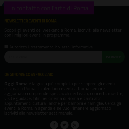
In contatto con l'arte di Roma
NEWSLETTER EVENTI DI ROMA
Scopri gli eventi del weekend a Roma, iscriviti alla newsletter
con i migliori eventi in programma.
Autorizzo il trattamento
,
ho letto l'informativa
ISCRIVITI!
OGGI ROMA: COSA FACCIAMO
Oggi Roma
è la guida più completa per scoprire gli eventi
culturali a Roma. Il calendario eventi a Roma sempre
aggiornato comprende spettacoli nei teatri, concerti, mostre,
visite guidate, film nei cinema di Roma e tanti altri
appuntamenti culturali anche per bambini e famiglie. Cerca gli
eventi a Roma in agenda e se vuoi rimanere aggiornato
iscriviti alla newsletter settimanale.