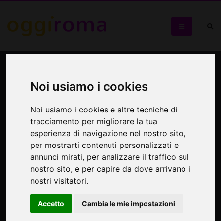
Angela Davis Loconte Trio
in concerto
Noi usiamo i cookies
Noi usiamo i cookies e altre tecniche di
Al Pigneto una serata di canzone d'autore
tracciamento per migliorare la tua
esperienza di navigazione nel nostro sito,
per mostrarti contenuti personalizzati e
annunci mirati, per analizzare il traffico sul
nostro sito, e per capire da dove arrivano i
nostri visitatori.
Accetto
Cambia le mie impostazioni