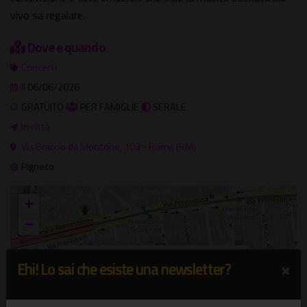
vivo sa regalare.
Dove e quando
Concerti
Il 06/06/2026
GRATUITO
PER FAMIGLIE
SERALE
In città
Via Braccio da Montone, 103 - Roma (RM)
Pigneto
+
−
×
In città
×
Ehi! Lo sai che esiste una newsletter?
Via Braccio da Montone, 103 - Roma (RM)