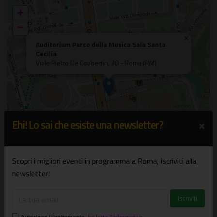
+
−
×
Auditorium Parco della Musica Sala Santa
Cecilia
Viale Pietro De Coubertin, 30 - Roma (RM)
×
Ehi! Lo sai che esiste una newsletter?
Scopri i migliori eventi in programma a Roma, iscriviti alla
newsletter!
Leaflet
| ©
OpenStreetMap
Autorizzo il trattamento
,
ho letto l'informativa