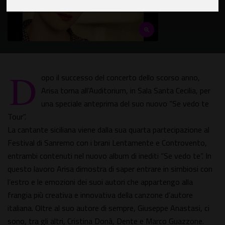
D
opo il successo del concerto dello scorso anno,
Arisa torna all’Auditorium, in Sala Santa Cecilia, per
una speciale anteprima del suo nuovo “Se vedo te
Tour”.
La cantante siciliana viene dalla sua quarta partecipazione al
Festival di Sanremo con i brani Lentamente e Controvento,
entrambi contenuti nel nuovo album di inediti “Se vedo te”. In
questo lavoro Arisa dimostra di saper entrare in simbiosi con
l’estro e le emozioni dei suoi autori che appartengo alla
frangia più creativa e innovativa della canzone d’autore
italiana. Oltre al suo autore di sempre, Giuseppe Anastasi, ci
sono, tra gli altri, Cristina Donà, Dente e Marco Guazzone.